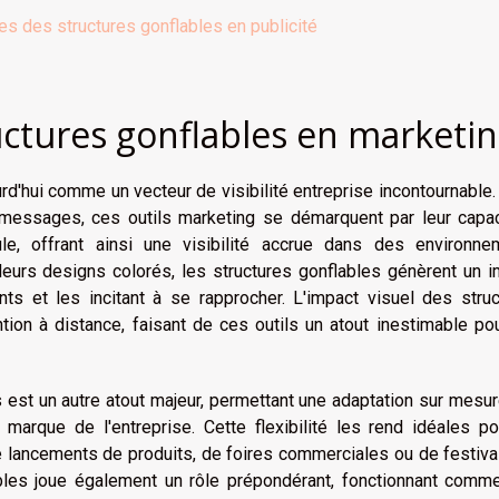
es des structures gonflables en publicité
uctures gonflables en marketi
rd'hui comme un vecteur de visibilité entreprise incontournable
messages, ces outils marketing se démarquent par leur capac
ule, offrant ainsi une visibilité accrue dans des environne
leurs designs colorés, les structures gonflables génèrent un 
nts et les incitant à se rapprocher. L'impact visuel des stru
tention à distance, faisant de ces outils un atout inestimable po
 est un autre atout majeur, permettant une adaptation sur mesur
arque de l'entreprise. Cette flexibilité les rend idéales po
 de lancements de produits, de foires commerciales ou de festiva
ables joue également un rôle prépondérant, fonctionnant comm