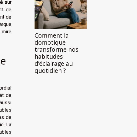
té sur
nt de
ent de
marque
e mire
Comment la
domotique
transforme nos
habitudes
de
d’éclairage au
quotidien ?
ordial
et de
aussi
lables
es de
ue. La
ables