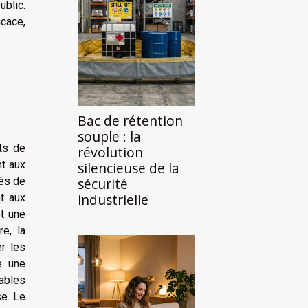
ublic.
icace,
Bac de rétention
souple : la
ts de
révolution
nt aux
silencieuse de la
sécurité
rès de
industrielle
nt aux
t une
e, la
r les
e une
ables
se. Le