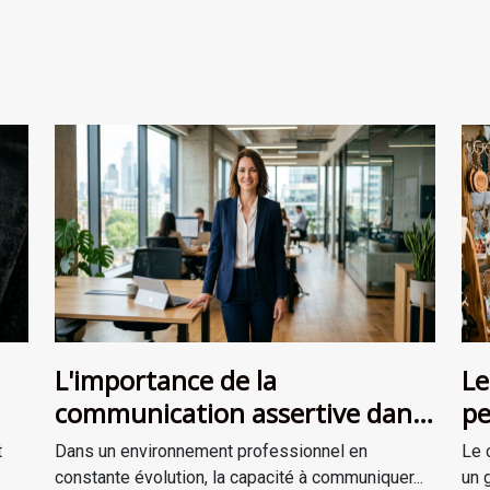
L'importance de la
Le
communication assertive dans
pe
le management
ac
t
Dans un environnement professionnel en
Le 
constante évolution, la capacité à communiquer...
un 