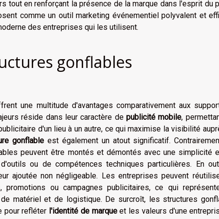
s tout en renforçant la présence de la marque dans l'esprit du p
posent comme un outil marketing événementiel polyvalent et eff
derne des entreprises qui les utilisent.
uctures gonflables
ffrent une multitude d'avantages comparativement aux suppor
majeurs réside dans leur caractère de
publicité mobile
, permetta
licitaire d'un lieu à un autre, ce qui maximise la visibilité aup
ture gonflable
est également un atout significatif. Contraireme
lables peuvent être montés et démontés avec une simplicité e
d'outils ou de compétences techniques particulières. En outr
ur ajoutée non négligeable. Les entreprises peuvent réutilise
 promotions ou campagnes publicitaires, ce qui représent
 matériel et de logistique. De surcroît, les structures gonfl
 pour refléter
l'identité de marque
et les valeurs d'une entrepri