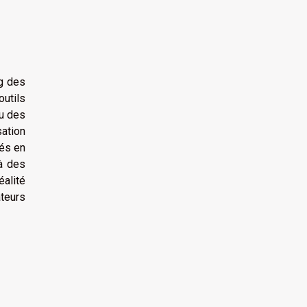
g des
outils
ou des
ation
iés en
 à des
alité
ateurs