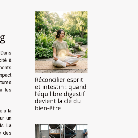
ng
. Dans
ité à
ments
impact
Réconcilier esprit
ctures
et intestin : quand
ur les
l’équilibre digestif
devient la clé du
bien-être
e à la
ur un
ls. La
e des