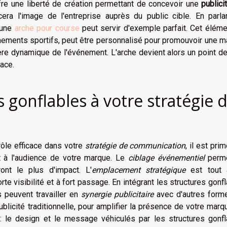
fre une liberté de création permettant de concevoir une
publici
era l'image de l'entreprise auprès du public cible. En parla
 une
arche pour course
peut servir d'exemple parfait. Cet élém
vénements sportifs, peut être personnalisé pour promouvoir une 
hère dynamique de l'événement. L'arche devient alors un point d
ace.
s gonflables à votre stratégie 
rôle efficace dans votre
stratégie de communication
, il est prim
 à l'audience de votre marque. Le
ciblage événementiel
perm
ont le plus d'impact. L'
emplacement stratégique
est tout 
orte visibilité et à fort passage. En intégrant les structures gonf
 peuvent travailler en
synergie publicitaire
avec d'autres form
blicité traditionnelle, pour amplifier la présence de votre marq
: le design et le message véhiculés par les structures gonfl