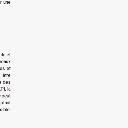
ir une
ble et
neaux
res et
 être
ce des
PI, la
c peut
optant
sible,