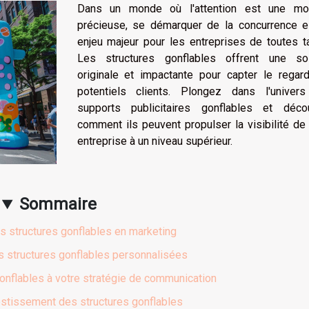
Dans un monde où l'attention est une mo
précieuse, se démarquer de la concurrence e
enjeu majeur pour les entreprises de toutes ta
Les structures gonflables offrent une sol
originale et impactante pour capter le regar
potentiels clients. Plongez dans l'univer
supports publicitaires gonflables et déco
comment ils peuvent propulser la visibilité de
entreprise à un niveau supérieur.
Sommaire
s structures gonflables en marketing
 structures gonflables personnalisées
gonflables à votre stratégie de communication
vestissement des structures gonflables