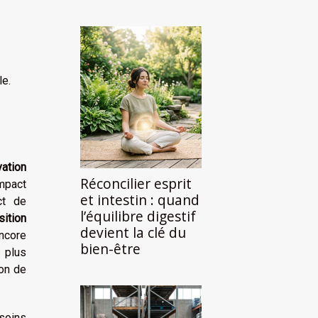
le.
vation
Réconcilier esprit
impact
et intestin : quand
ct de
l’équilibre digestif
sition
devient la clé du
ncore
bien-être
 plus
ion de
soins