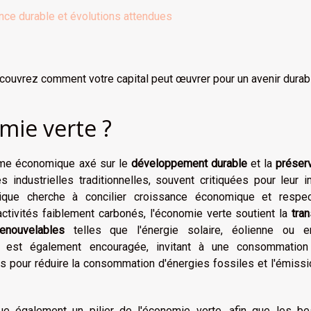
ance durable et évolutions attendues
écouvrez comment votre capital peut œuvrer pour un avenir durab
mie verte ?
me économique axé sur le
développement durable
et la
préser
s industrielles traditionnelles, souvent critiquées pour leur 
ique cherche à concilier croissance économique et respe
activités faiblement carbonés, l'économie verte soutient la
tran
enouvelables
telles que l'énergie solaire, éolienne ou e
est également encouragée, invitant à une consommation
s pour réduire la consommation d'énergies fossiles et l'émiss
ue également un pilier de l'économie verte, afin que les be