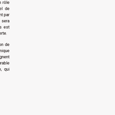
n rôle
el de
nt par
 sera
s est
rte.
ion de
mique
ignent
urable
, qui