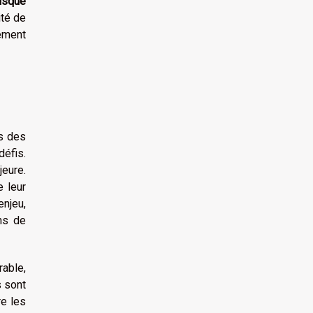
isque
ité de
vement
s des
défis.
eure.
e leur
enjeu,
ns de
rable,
s sont
re les