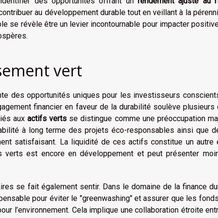
identifier des opportunités offrant un
rendement ajusté au r
contribuer au développement durable tout en veillant à la pérenn
rable se révèle être un levier incontournable pour impacter positi
rospères.
ssement vert
nte des opportunités uniques pour les investisseurs conscient
gement financier en faveur de la durabilité soulève plusieurs 
iés aux
actifs verts
se distingue comme une préoccupation maj
abilité à long terme des projets éco-responsables ainsi que d
nt satisfaisant. La liquidité de ces actifs constitue un autre 
s verts est encore en développement et peut présenter moi
ires se fait également sentir. Dans le domaine de la finance du
pensable pour éviter le "greenwashing" et assurer que les fond
our l’environnement. Cela implique une collaboration étroite ent