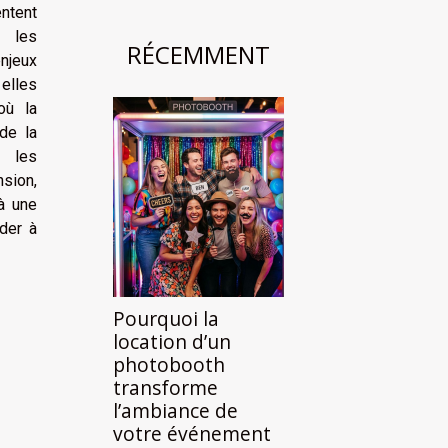
entent
r les
RÉCEMMENT
jeux
elles
où la
de la
r les
nsion,
 à une
der à
Pourquoi la
location d’un
photobooth
transforme
l’ambiance de
votre événement