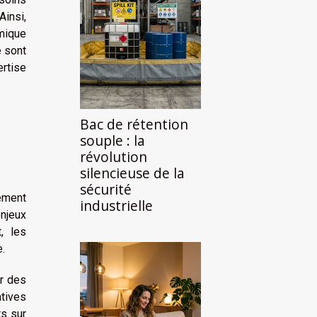
insi,
mique
e sont
rtise
Bac de rétention
souple : la
révolution
silencieuse de la
sécurité
ement
industrielle
enjeux
, les
.
er des
tives
ts sur