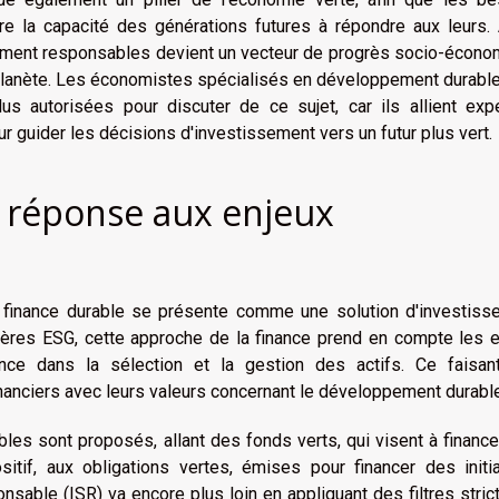
e la capacité des générations futures à répondre aux leurs. A
ement responsables devient un vecteur de progrès socio-écono
 planète. Les économistes spécialisés en développement durabl
 autorisées pour discuter de ce sujet, car ils allient expe
r guider les décisions d'investissement vers un futur plus vert.
e réponse aux enjeux
a finance durable se présente comme une solution d'investiss
critères ESG, cette approche de la finance prend en compte les 
ce dans la sélection et la gestion des actifs. Ce faisant
inanciers avec leurs valeurs concernant le développement durable
ables sont proposés, allant des fonds verts, qui visent à financ
itif, aux obligations vertes, émises pour financer des initia
sable (ISR) va encore plus loin en appliquant des filtres stric