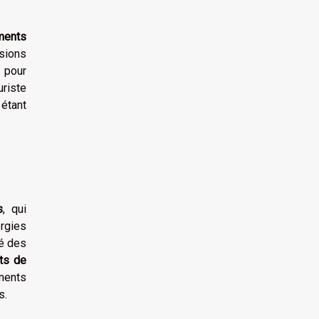
ments
isions
 pour
uriste
 étant
s
, qui
rgies
té des
ts de
ements
s.