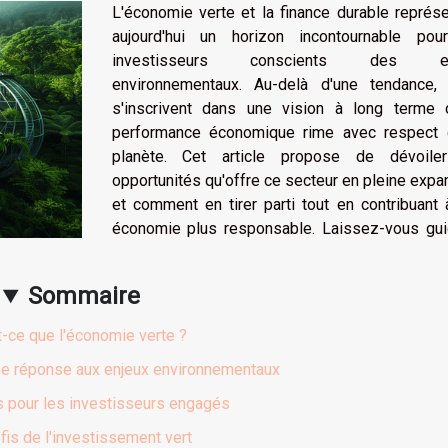
L'économie verte et la finance durable représ
aujourd'hui un horizon incontournable pou
investisseurs conscients des en
environnementaux. Au-delà d'une tendance, 
s'inscrivent dans une vision à long terme 
performance économique rime avec respect 
planète. Cet article propose de dévoile
opportunités qu'offre ce secteur en pleine expa
et comment en tirer parti tout en contribuant
économie plus responsable. Laissez-vous gui
Sommaire
-ce que l'économie verte ?
une réponse aux enjeux environnementaux
s pour les investisseurs engagés
fis de l'investissement vert