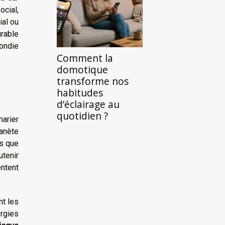
ocial,
ial ou
urable
fondie
Comment la
domotique
transforme nos
habitudes
d’éclairage au
quotidien ?
arier
lanète
ls que
utenir
entent
nt les
ergies