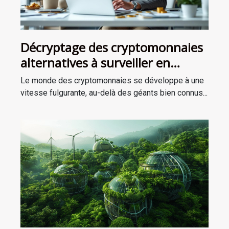
Décryptage des cryptomonnaies
alternatives à surveiller en
dehors du Bitcoin et de
Le monde des cryptomonnaies se développe à une
l'Ethereum
vitesse fulgurante, au-delà des géants bien connus...