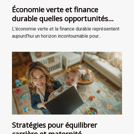
Économie verte et finance
durable quelles opportunités
pour les investisseurs soucieux
L'économie verte et la finance durable représentent
de l'environnement
aujourd'hui un horizon incontournable pour...
Stratégies pour équilibrer
carrière et maternité