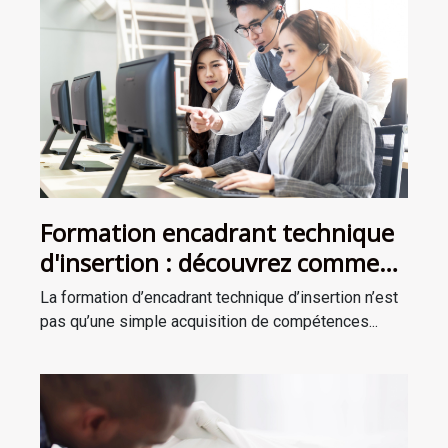
Formation encadrant technique
d'insertion : découvrez comment
devenir le mentor dont tout le
La formation d’encadrant technique d’insertion n’est
monde a besoin !
pas qu’une simple acquisition de compétences...