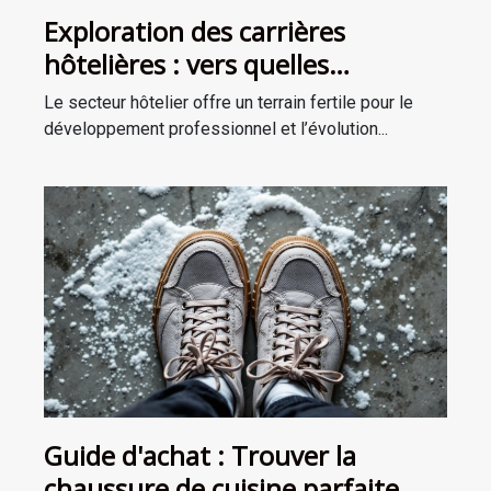
Exploration des carrières
hôtelières : vers quelles
opportunités la réception peut-
Le secteur hôtelier offre un terrain fertile pour le
elle mener ?
développement professionnel et l’évolution...
Guide d'achat : Trouver la
chaussure de cuisine parfaite