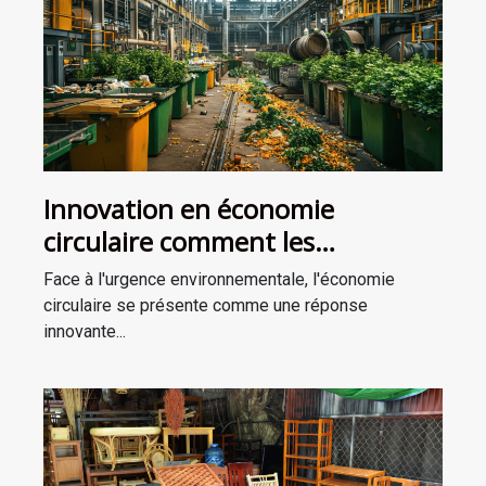
Innovation en économie
circulaire comment les
entreprises transforment les
Face à l'urgence environnementale, l'économie
déchets en ressources
circulaire se présente comme une réponse
innovante...