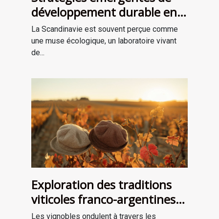
développement durable en
Scandinavie Comment les
La Scandinavie est souvent perçue comme
pays nordiques innovent
une muse écologique, un laboratoire vivant
pour l'avenir
de...
Exploration des traditions
viticoles franco-argentines
et leur influence globale
Les vignobles ondulent à travers les