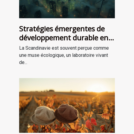
Stratégies émergentes de
développement durable en
Scandinavie Comment les
La Scandinavie est souvent perçue comme
pays nordiques innovent
une muse écologique, un laboratoire vivant
pour l'avenir
de...