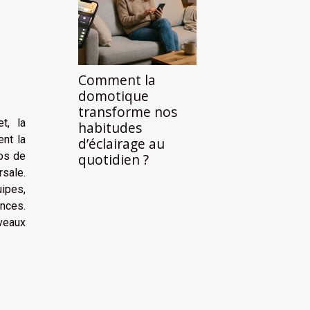
Comment la
domotique
transforme nos
t, la
habitudes
ent la
d’éclairage au
los de
quotidien ?
rsale.
ipes,
nces.
iveaux