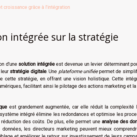
et croissance grâce à l'intégration
n intégrée sur la stratégie
ion d'une
solution intégrée
est devenue un levier déterminant po
 leur
stratégie digitale
. Une
plateforme unifiée
permet de simplif
cette stratégie, en offrant une vision holistique. Cette intég
mériques, facilitant ainsi le pilotage des actions marketing et la
ique
est grandement augmentée, car elle réduit la complexité l
n système intégré élimine les redondances et optimise les proc
e réduction des coûts. De plus, elle permet une
analyse des do
es données, les directeurs marketing peuvent mieux comprendr
ciblage et améliorer le retour sur investissement de leurs cam