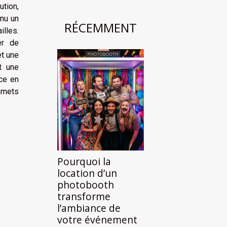
tion,
enu un
RÉCEMMENT
illes.
er de
et une
t une
nce en
mmets
Pourquoi la
location d’un
photobooth
transforme
l’ambiance de
votre événement