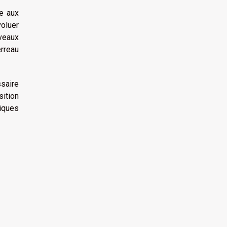
ce aux
voluer
uveaux
erreau
ssaire
sition
tiques