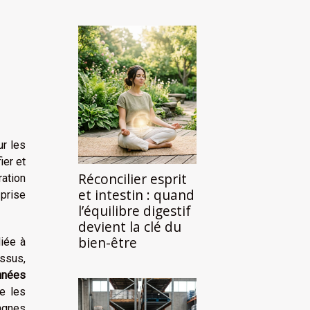
ur les
ier et
Réconcilier esprit
ration
et intestin : quand
 prise
l’équilibre digestif
devient la clé du
bien-être
iée à
essus,
nnées
e les
pagnes