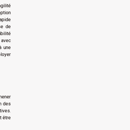
gilité
option
rapide
se de
ilité
e avec
à une
ployer
 mener
on des
tives.
t être