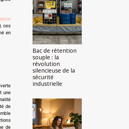
gence
O, ces
hé en
Bac de rétention
souple : la
révolution
silencieuse de la
sécurité
industrielle
uverte
nt une
nalité
ité de
semble
ctions
me de