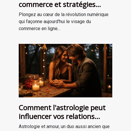
commerce et stratégies
marketing pour le CBD lors
Plongez au cœur de la révolution numérique
du Black Friday
qui façonne aujourd'hui le visage du
commerce en ligne...
Comment l'astrologie peut
influencer vos relations
amoureuses
Astrologie et amour, un duo aussi ancien que