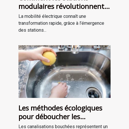
modulaires révolutionnent
la charge des véhicules
La mobilité électrique connaît une
électriques ?
transformation rapide, grâce à l’émergence
des stations...
Les méthodes écologiques
pour déboucher les
canalisations
Les canalisations bouchées représentent un