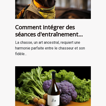
Comment intégrer des
séances d'entraînement
avec votre chien de chasse
La chasse, un art ancestral, requiert une
et votre collier GPS pour
harmonie parfaite entre le chasseur et son
améliorer la chasse
fidèle...