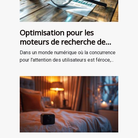
Optimisation pour les
moteurs de recherche de
contenu longue traîne
Dans un monde numérique où la concurrence
comment les articles
pour l'attention des utilisateurs est féroce,...
détaillés boostent votre
visibilité en ligne