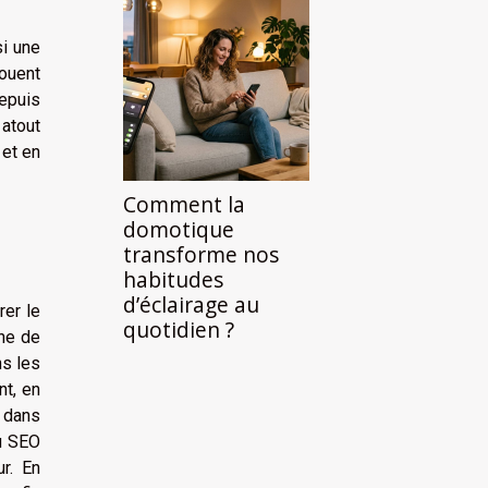
i une
jouent
depuis
 atout
 et en
Comment la
domotique
transforme nos
habitudes
d’éclairage au
rer le
quotidien ?
che de
ns les
nt, en
s dans
du SEO
ur. En