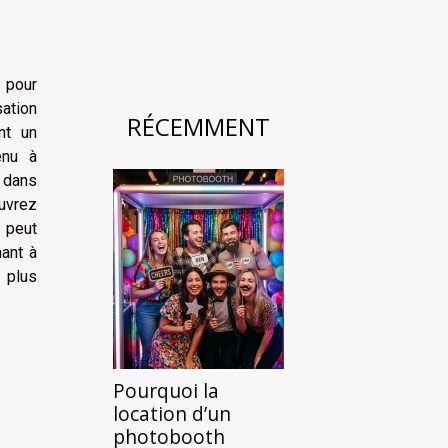
 pour
sation
RÉCEMMENT
nt un
tenu à
 dans
ouvrez
 peut
ant à
 plus
Pourquoi la
location d’un
photobooth