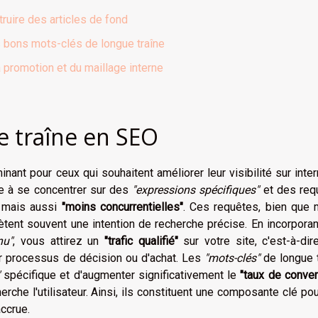
ruire des articles de fond
es bons mots-clés de longue traîne
a promotion et du maillage interne
 traîne en SEO
nant pour ceux qui souhaitent améliorer leur visibilité sur intern
te à se concentrer sur des
"expressions spécifiques"
et des req
s mais aussi
"moins concurrentielles"
. Ces requêtes, bien que 
ètent souvent une intention de recherche précise. En incorpora
nu"
, vous attirez un
"trafic qualifié"
sur votre site, c'est-à-di
ur processus de décision ou d'achat. Les
"mots-clés"
de longue t
spécifique et d'augmenter significativement le
"taux de conver
rche l'utilisateur. Ainsi, ils constituent une composante clé po
accrue.