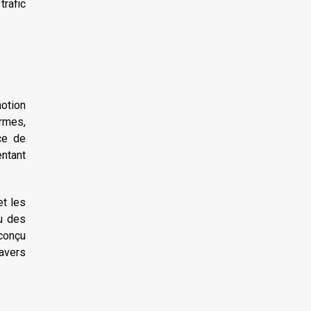
trafic
motion
rmes,
ce de
entant
et les
nu des
 conçu
avers