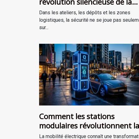
révolution silencieuse de la
sécurité industrielle
Dans les ateliers, les dépôts et les zones
logistiques, la sécurité ne se joue pas seulem
sur...
Comment les stations
modulaires révolutionnent l
charge des véhicules
La mobilité électrique connaît une transformat