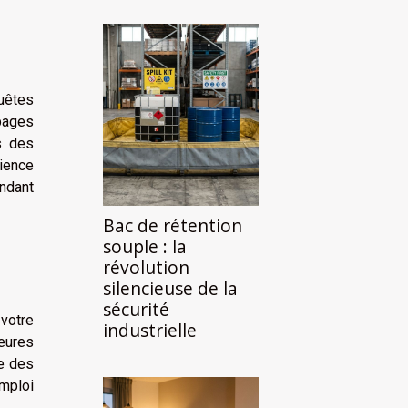
uêtes
 pages
s des
rience
endant
Bac de rétention
souple : la
révolution
silencieuse de la
sécurité
 votre
industrielle
eures
le des
mploi