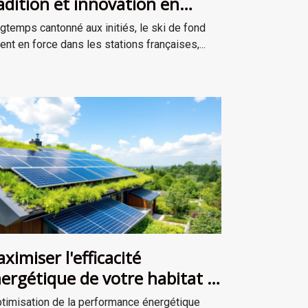
adition et innovation en
ations
gtemps cantonné aux initiés, le ski de fond
ient en force dans les stations françaises,...
ximiser l'efficacité
ergétique de votre habitat :
elles solutions ?
ptimisation de la performance énergétique