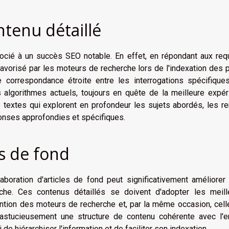
tenu détaillé
socié à un succès SEO notable. En effet, en répondant aux req
favorisé par les moteurs de recherche lors de l'indexation des
 correspondance étroite entre les interrogations spécifique
es algorithmes actuels, toujours en quête de la meilleure expé
les textes qui explorent en profondeur les sujets abordés, les r
ponses approfondies et spécifiques.
es de fond
aboration d'
articles de fond peut significativement améliorer
he. Ces contenus détaillés se doivent d'adopter les meill
ention des moteurs de recherche et, par la même occasion, cel
astucieusement une structure de contenu cohérente avec l'e
e hiérarchiser l'information et de faciliter son indexation.