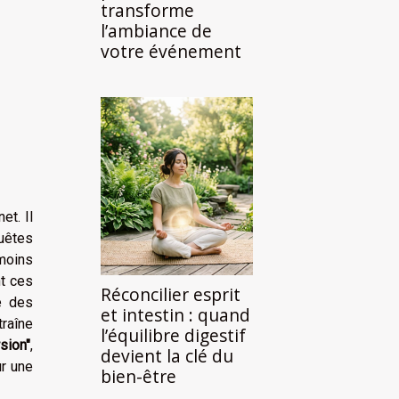
transforme
l’ambiance de
votre événement
et. Il
uêtes
moins
nt ces
Réconcilier esprit
re des
et intestin : quand
raîne
l’équilibre digestif
sion"
,
devient la clé du
ur une
bien-être