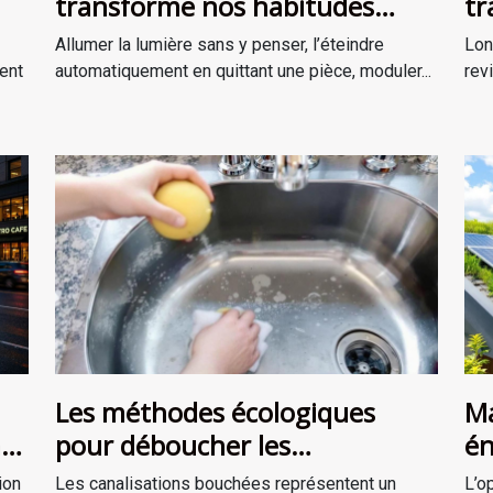
transforme nos habitudes
tr
d’éclairage au quotidien ?
st
Allumer la lumière sans y penser, l’éteindre
Lon
ent
automatiquement en quittant une pièce, moduler...
rev
Les méthodes écologiques
Ma
a
pour déboucher les
én
canalisations
Qu
ion
Les canalisations bouchées représentent un
L’o