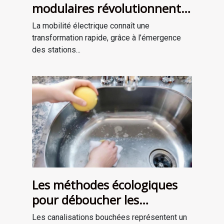
modulaires révolutionnent
la charge des véhicules
La mobilité électrique connaît une
électriques ?
transformation rapide, grâce à l’émergence
des stations...
Les méthodes écologiques
pour déboucher les
canalisations
Les canalisations bouchées représentent un