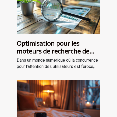
Optimisation pour les
moteurs de recherche de
contenu longue traîne
Dans un monde numérique où la concurrence
comment les articles
pour l'attention des utilisateurs est féroce,...
détaillés boostent votre
visibilité en ligne