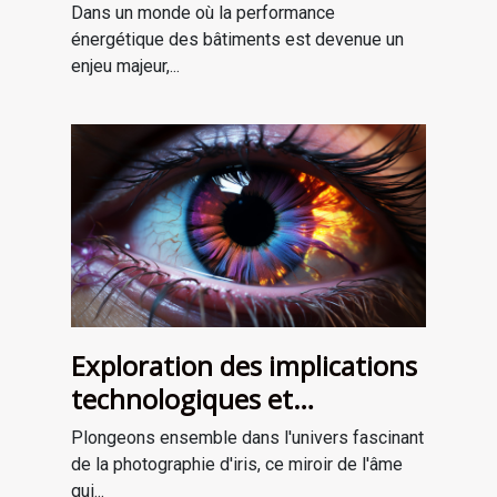
l'efficacité énergétique
Dans un monde où la performance
énergétique des bâtiments est devenue un
enjeu majeur,...
Exploration des implications
technologiques et
artistiques de la
Plongeons ensemble dans l'univers fascinant
photographie d'iris
de la photographie d'iris, ce miroir de l'âme
qui...