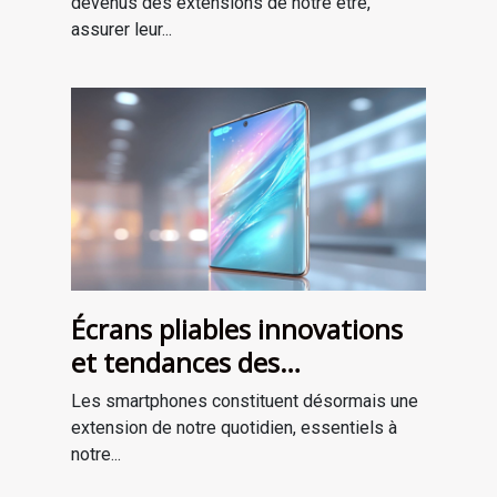
innovations en 2023
devenus des extensions de notre être,
assurer leur...
Écrans pliables innovations
et tendances des
smartphones de demain
Les smartphones constituent désormais une
extension de notre quotidien, essentiels à
notre...