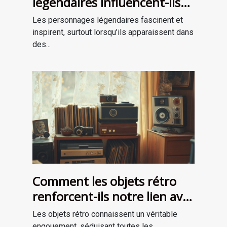
légendaires influencent-ils
les récits de survie ?
Les personnages légendaires fascinent et
inspirent, surtout lorsqu’ils apparaissent dans
des...
Comment les objets rétro
renforcent-ils notre lien avec
le passé?
Les objets rétro connaissent un véritable
engouement, séduisant toutes les