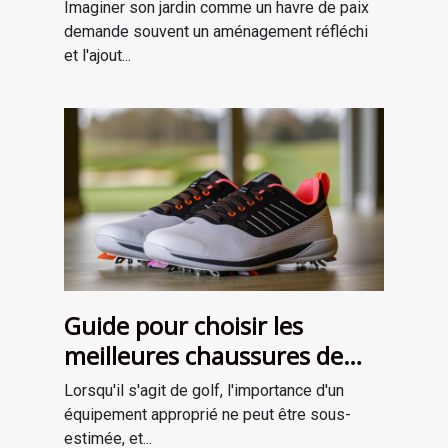
améliorer votre jardin
Imaginer son jardin comme un havre de paix
demande souvent un aménagement réfléchi
et l'ajout...
Guide pour choisir les
meilleures chaussures de
golf adaptées à votre style
Lorsqu'il s'agit de golf, l'importance d'un
de jeu
équipement approprié ne peut être sous-
estimée, et...