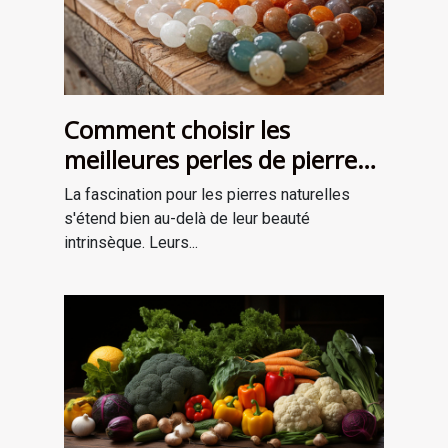
Comment choisir les
meilleures perles de pierre
naturelle pour vos projets de
La fascination pour les pierres naturelles
bijouterie et de lithothérapie
s'étend bien au-delà de leur beauté
intrinsèque. Leurs...