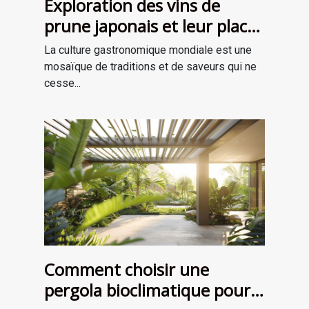
Exploration des vins de
prune japonais et leur place
dans la gastronomie
La culture gastronomique mondiale est une
moderne
mosaïque de traditions et de saveurs qui ne
cesse...
Comment choisir une
pergola bioclimatique pour