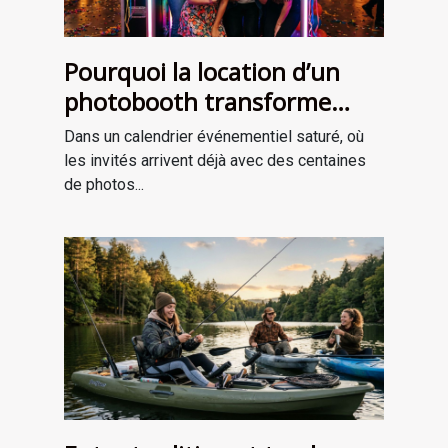
Pourquoi la location d’un
photobooth transforme
l’ambiance de votre
Dans un calendrier événementiel saturé, où
événement
les invités arrivent déjà avec des centaines
de photos...