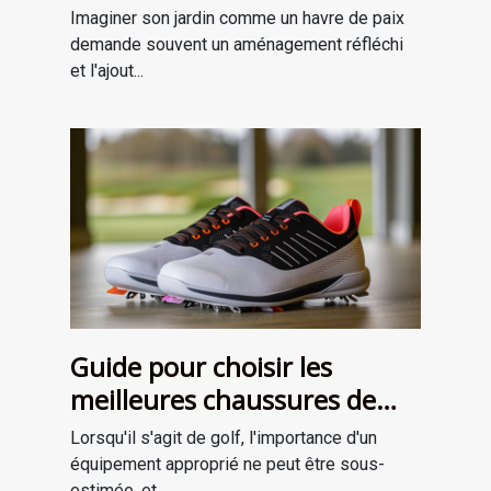
améliorer votre jardin
Imaginer son jardin comme un havre de paix
demande souvent un aménagement réfléchi
et l'ajout...
Guide pour choisir les
meilleures chaussures de
golf adaptées à votre style
Lorsqu'il s'agit de golf, l'importance d'un
de jeu
équipement approprié ne peut être sous-
estimée, et...