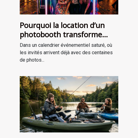
Pourquoi la location d’un
photobooth transforme
l’ambiance de votre
Dans un calendrier événementiel saturé, où
événement
les invités arrivent déjà avec des centaines
de photos...