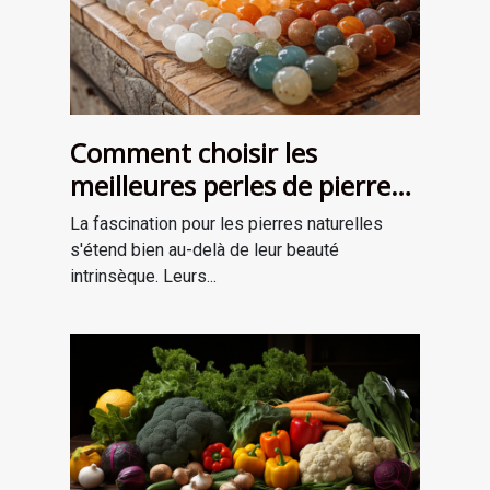
Comment choisir les
meilleures perles de pierre
naturelle pour vos projets de
La fascination pour les pierres naturelles
bijouterie et de lithothérapie
s'étend bien au-delà de leur beauté
intrinsèque. Leurs...