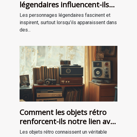
légendaires influencent-ils
les récits de survie ?
Les personnages légendaires fascinent et
inspirent, surtout lorsqu’ils apparaissent dans
des...
Comment les objets rétro
renforcent-ils notre lien avec
le passé?
Les objets rétro connaissent un véritable