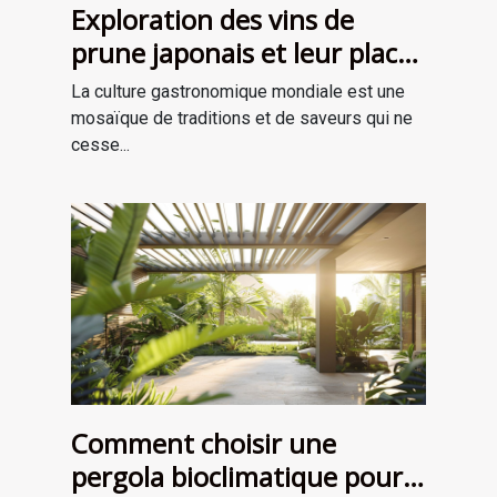
Exploration des vins de
prune japonais et leur place
dans la gastronomie
La culture gastronomique mondiale est une
moderne
mosaïque de traditions et de saveurs qui ne
cesse...
Comment choisir une
pergola bioclimatique pour