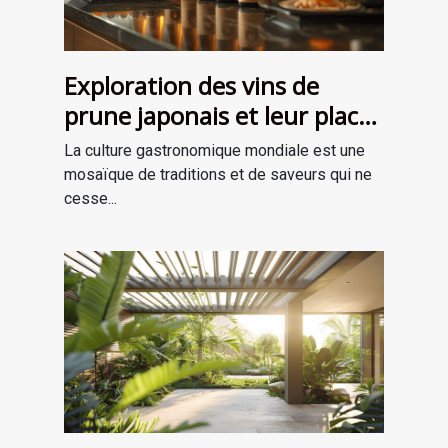
Exploration des vins de
prune japonais et leur place
dans la gastronomie
La culture gastronomique mondiale est une
moderne
mosaïque de traditions et de saveurs qui ne
cesse...