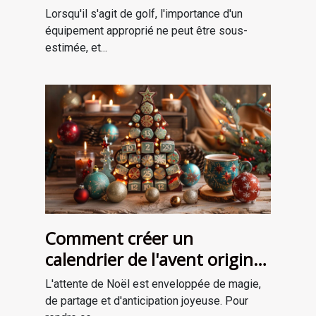
golf adaptées à votre style
Lorsqu'il s'agit de golf, l'importance d'un
de jeu
équipement approprié ne peut être sous-
estimée, et...
Comment créer un
calendrier de l'avent original
pour attendre Noël
L'attente de Noël est enveloppée de magie,
de partage et d'anticipation joyeuse. Pour