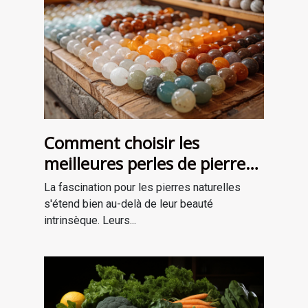
Comment choisir les
meilleures perles de pierre
naturelle pour vos projets de
La fascination pour les pierres naturelles
bijouterie et de lithothérapie
s'étend bien au-delà de leur beauté
intrinsèque. Leurs...