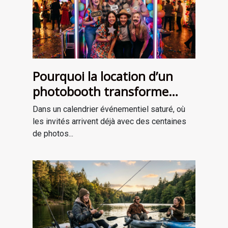
Pourquoi la location d’un
photobooth transforme
l’ambiance de votre
Dans un calendrier événementiel saturé, où
événement
les invités arrivent déjà avec des centaines
de photos...