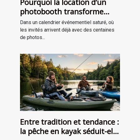
Pourquoi la location d’un
photobooth transforme
l’ambiance de votre
Dans un calendrier événementiel saturé, où
événement
les invités arrivent déjà avec des centaines
de photos...
Entre tradition et tendance :
la pêche en kayak séduit-elle