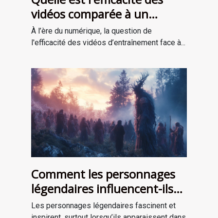
vidéos comparée à un
entraînement en personne ?
À l’ère du numérique, la question de
l'efficacité des vidéos d’entraînement face à...
Comment les personnages
légendaires influencent-ils
les récits de survie ?
Les personnages légendaires fascinent et
inspirent, surtout lorsqu’ils apparaissent dans