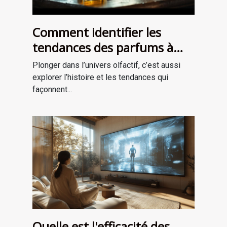
Comment identifier les
tendances des parfums à
travers les époques ?
Plonger dans l’univers olfactif, c’est aussi
explorer l’histoire et les tendances qui
façonnent...
Quelle est l'efficacité des