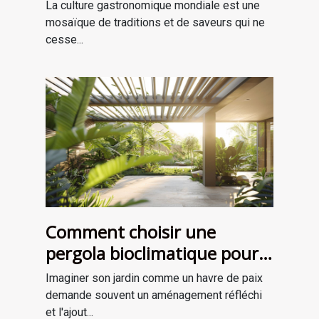
dans la gastronomie
La culture gastronomique mondiale est une
moderne
mosaïque de traditions et de saveurs qui ne
cesse...
Comment choisir une
pergola bioclimatique pour
améliorer votre jardin
Imaginer son jardin comme un havre de paix
demande souvent un aménagement réfléchi
et l'ajout...