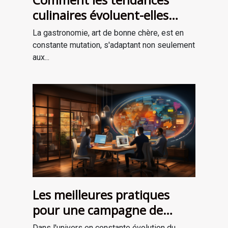
culinaires évoluent-elles
avec les saisons ?
La gastronomie, art de bonne chère, est en
constante mutation, s'adaptant non seulement
aux...
Les meilleures pratiques
pour une campagne de
marketing numérique
Dans l'univers en constante évolution du