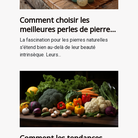
Comment choisir les
meilleures perles de pierre
naturelle pour vos projets de
La fascination pour les pierres naturelles
bijouterie et de lithothérapie
s'étend bien au-delà de leur beauté
intrinsèque. Leurs...
Comment les tendances