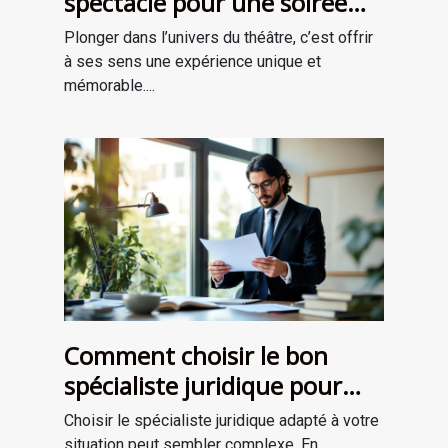
spectacle pour une soirée
théâtrale inoubliable ?
Plonger dans l’univers du théâtre, c’est offrir
à ses sens une expérience unique et
mémorable....
Comment choisir le bon
spécialiste juridique pour
vos besoins ?
Choisir le spécialiste juridique adapté à votre
situation peut sembler complexe. En