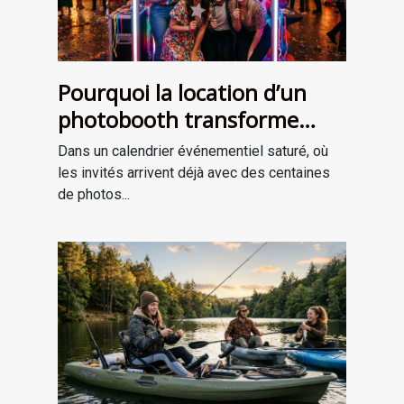
Pourquoi la location d’un
photobooth transforme
l’ambiance de votre
Dans un calendrier événementiel saturé, où
événement
les invités arrivent déjà avec des centaines
de photos...