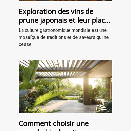
Exploration des vins de
prune japonais et leur place
dans la gastronomie
La culture gastronomique mondiale est une
moderne
mosaïque de traditions et de saveurs qui ne
cesse...
Comment choisir une