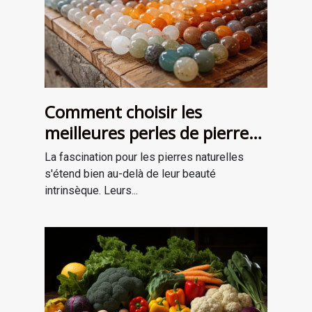
Comment choisir les
meilleures perles de pierre
naturelle pour vos projets de
La fascination pour les pierres naturelles
bijouterie et de lithothérapie
s'étend bien au-delà de leur beauté
intrinsèque. Leurs...