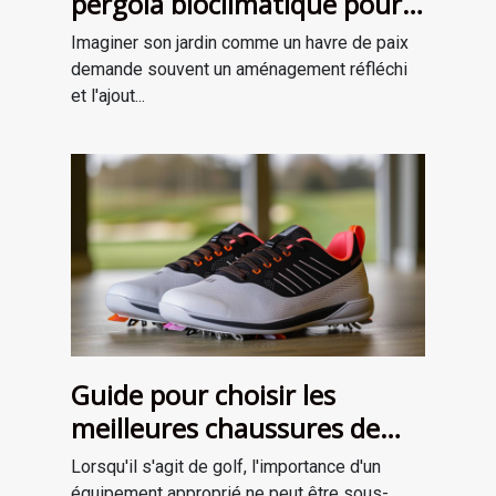
pergola bioclimatique pour
améliorer votre jardin
Imaginer son jardin comme un havre de paix
demande souvent un aménagement réfléchi
et l'ajout...
Guide pour choisir les
meilleures chaussures de
golf adaptées à votre style
Lorsqu'il s'agit de golf, l'importance d'un
de jeu
équipement approprié ne peut être sous-