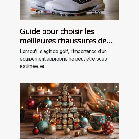
Guide pour choisir les
meilleures chaussures de
golf adaptées à votre style
Lorsqu'il s'agit de golf, l'importance d'un
de jeu
équipement approprié ne peut être sous-
estimée, et...