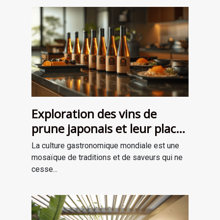
Exploration des vins de
prune japonais et leur place
dans la gastronomie
La culture gastronomique mondiale est une
moderne
mosaïque de traditions et de saveurs qui ne
cesse...