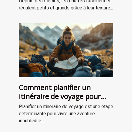
Depuis des siècles, les gaufres fascinent et
régalent petits et grands grâce à leur texture...
Comment planifier un
itinéraire de voyage pour
une aventure mémorable
Planifier un itinéraire de voyage est une étape
déterminante pour vivre une aventure
inoubliable....