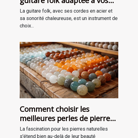
guitare folk adaptée à vos
besoins
La guitare folk, avec ses cordes en acier et
sa sonorité chaleureuse, est un instrument de
choix...
Comment choisir les
meilleures perles de pierre
naturelle pour vos projets de
La fascination pour les pierres naturelles
bijouterie et de lithothérapie
s'étend bien au-delà de leur beauté