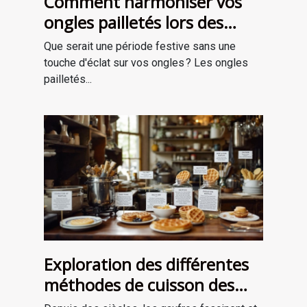
Comment harmoniser vos
ongles pailletés lors des
fêtes ?
Que serait une période festive sans une
touche d'éclat sur vos ongles ? Les ongles
pailletés...
Exploration des différentes
méthodes de cuisson des
gaufres à travers les âges