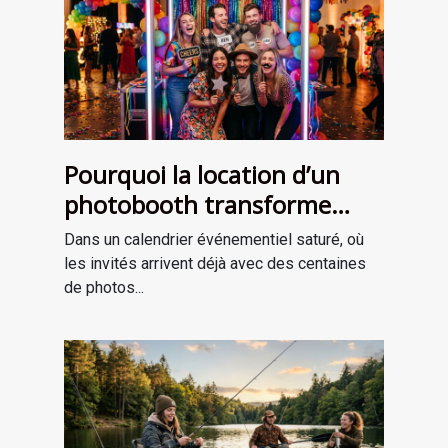
Pourquoi la location d’un
photobooth transforme
l’ambiance de votre
Dans un calendrier événementiel saturé, où
événement
les invités arrivent déjà avec des centaines
de photos...