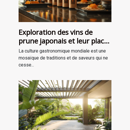
Exploration des vins de
prune japonais et leur place
dans la gastronomie
La culture gastronomique mondiale est une
moderne
mosaïque de traditions et de saveurs qui ne
cesse...