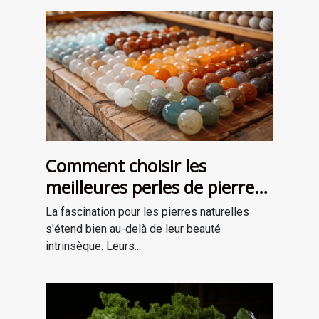
Comment choisir les
meilleures perles de pierre
naturelle pour vos projets de
La fascination pour les pierres naturelles
bijouterie et de lithothérapie
s'étend bien au-delà de leur beauté
intrinsèque. Leurs...