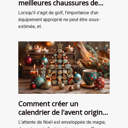
meilleures chaussures de
golf adaptées à votre style
Lorsqu'il s'agit de golf, l'importance d'un
de jeu
équipement approprié ne peut être sous-
estimée, et...
Comment créer un
calendrier de l'avent original
pour attendre Noël
L'attente de Noël est enveloppée de magie,