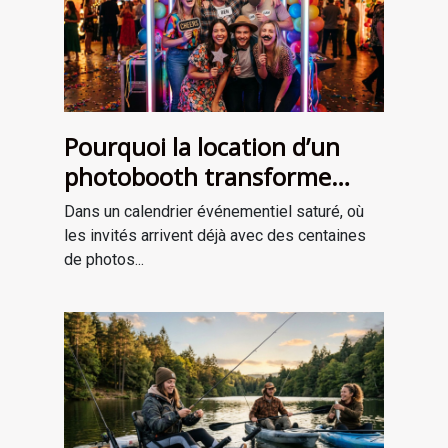
Pourquoi la location d’un
photobooth transforme
l’ambiance de votre
Dans un calendrier événementiel saturé, où
événement
les invités arrivent déjà avec des centaines
de photos...