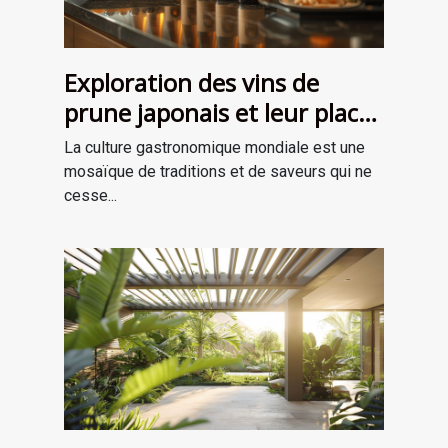
Exploration des vins de
prune japonais et leur place
dans la gastronomie
La culture gastronomique mondiale est une
moderne
mosaïque de traditions et de saveurs qui ne
cesse...