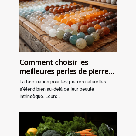
Comment choisir les
meilleures perles de pierre
naturelle pour vos projets de
La fascination pour les pierres naturelles
bijouterie et de lithothérapie
s'étend bien au-delà de leur beauté
intrinsèque. Leurs...