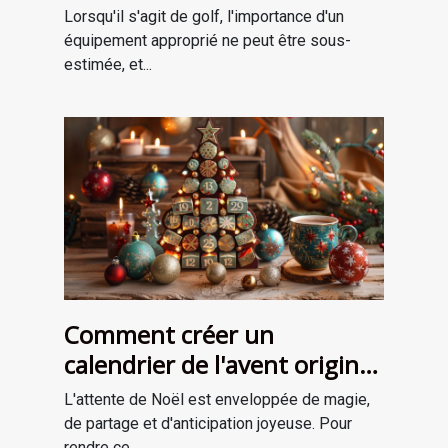
golf adaptées à votre style
Lorsqu'il s'agit de golf, l'importance d'un
de jeu
équipement approprié ne peut être sous-
estimée, et...
Comment créer un
calendrier de l'avent original
pour attendre Noël
L'attente de Noël est enveloppée de magie,
de partage et d'anticipation joyeuse. Pour
rendre ce...