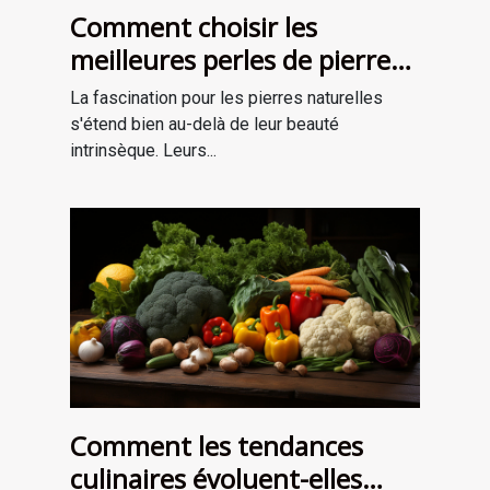
Comment choisir les
meilleures perles de pierre
naturelle pour vos projets de
La fascination pour les pierres naturelles
bijouterie et de lithothérapie
s'étend bien au-delà de leur beauté
intrinsèque. Leurs...
Comment les tendances
culinaires évoluent-elles