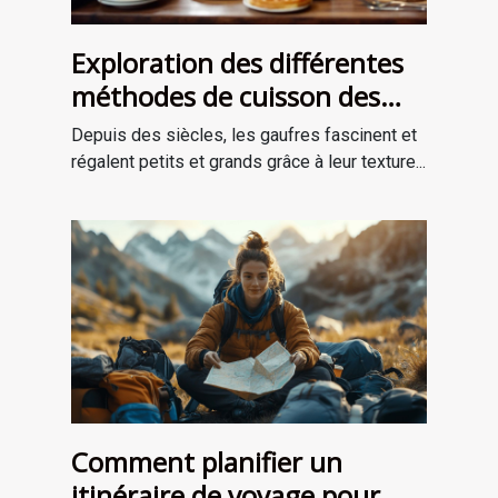
Exploration des différentes
méthodes de cuisson des
gaufres à travers les âges
Depuis des siècles, les gaufres fascinent et
régalent petits et grands grâce à leur texture...
Comment planifier un
itinéraire de voyage pour