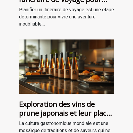
une aventure mémorable
Planifier un itinéraire de voyage est une étape
déterminante pour vivre une aventure
inoubliable....
Exploration des vins de
prune japonais et leur place
dans la gastronomie
La culture gastronomique mondiale est une
moderne
mosaïque de traditions et de saveurs qui ne