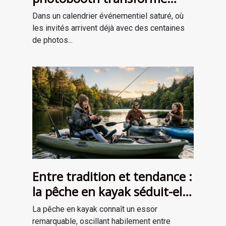
l’ambiance de votre
Dans un calendrier événementiel saturé, où
événement
les invités arrivent déjà avec des centaines
de photos...
Entre tradition et tendance :
la pêche en kayak séduit-elle
une nouvelle génération ?
La pêche en kayak connaît un essor
remarquable, oscillant habilement entre