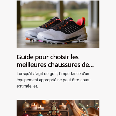
Guide pour choisir les
meilleures chaussures de
golf adaptées à votre style
Lorsqu'il s'agit de golf, l'importance d'un
de jeu
équipement approprié ne peut être sous-
estimée, et...