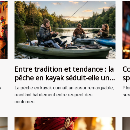
Entre tradition et tendance : la
Co
pêche en kayak séduit-elle une
sp
ent
nouvelle génération ?
th
s
La pêche en kayak connaît un essor remarquable,
Plo
oscillant habilement entre respect des
ses
coutumes...