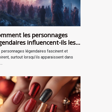
mment les personnages
gendaires influencent-ils les
cits de survie ?
 personnages légendaires fascinent et
pirent, surtout lorsqu’ils apparaissent dans
..