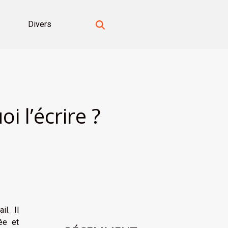
Divers
i l’écrire ?
il. Il
ée et