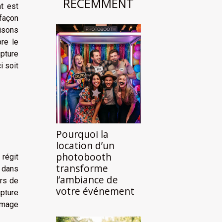
RÉCEMMENT
t est
façon
aisons
re le
pture
i soit
Pourquoi la
location d’un
photobooth
 régit
transforme
é dans
l’ambiance de
rs de
votre événement
pture
hômage