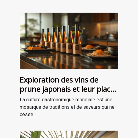
Exploration des vins de
prune japonais et leur place
dans la gastronomie
La culture gastronomique mondiale est une
moderne
mosaïque de traditions et de saveurs qui ne
cesse...