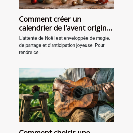
Comment créer un
calendrier de l'avent original
pour attendre Noël
L'attente de Noël est enveloppée de magie,
de partage et d'anticipation joyeuse. Pour
rendre ce...
Comment choisir une