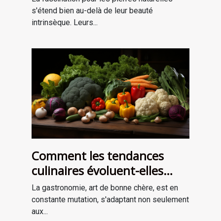
bijouterie et de lithothérapie
s'étend bien au-delà de leur beauté
intrinsèque. Leurs...
Comment les tendances
culinaires évoluent-elles
avec les saisons ?
La gastronomie, art de bonne chère, est en
constante mutation, s'adaptant non seulement
aux...