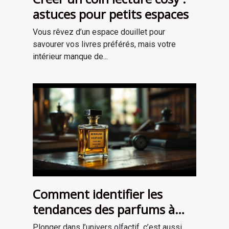
astuces pour petits espaces
Vous rêvez d’un espace douillet pour
savourer vos livres préférés, mais votre
intérieur manque de...
Comment identifier les
tendances des parfums à
travers les époques ?
Plonger dans l’univers olfactif, c’est aussi