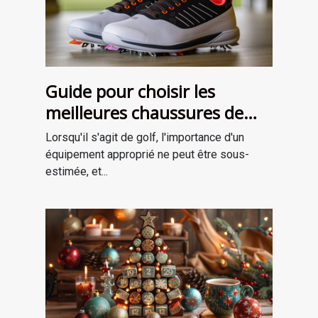
Guide pour choisir les
meilleures chaussures de
golf adaptées à votre style
Lorsqu'il s'agit de golf, l'importance d'un
de jeu
équipement approprié ne peut être sous-
estimée, et...