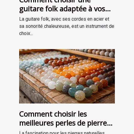
guitare folk adaptée à vos
besoins
La guitare folk, avec ses cordes en acier et
sa sonorité chaleureuse, est un instrument de
choix...
Comment choisir les
meilleures perles de pierre
naturelle pour vos projets de
La fascination pour les pierres naturelles