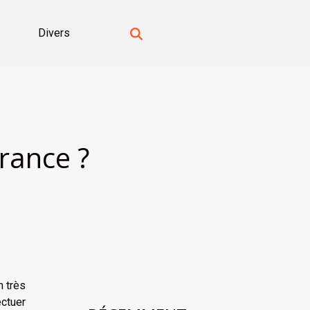
Divers
rance ?
n très
ectuer