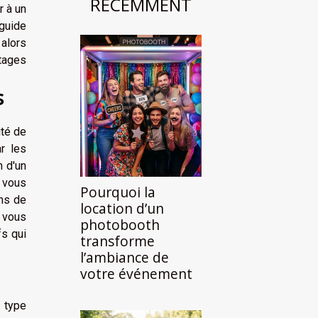
RÉCEMMENT
r à un
guide
alors
ntages
s
ité de
r les
n d'un
à vous
Pourquoi la
ons de
location d’un
r vous
photobooth
fs qui
transforme
l’ambiance de
votre événement
 type