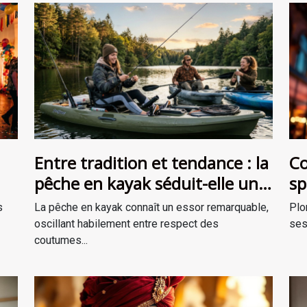
Entre tradition et tendance : la
Co
pêche en kayak séduit-elle une
sp
ent
nouvelle génération ?
th
s
La pêche en kayak connaît un essor remarquable,
Plo
oscillant habilement entre respect des
ses
coutumes...