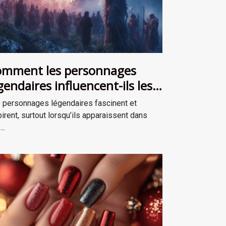
mment les personnages
gendaires influencent-ils les
cits de survie ?
 personnages légendaires fascinent et
pirent, surtout lorsqu’ils apparaissent dans
..