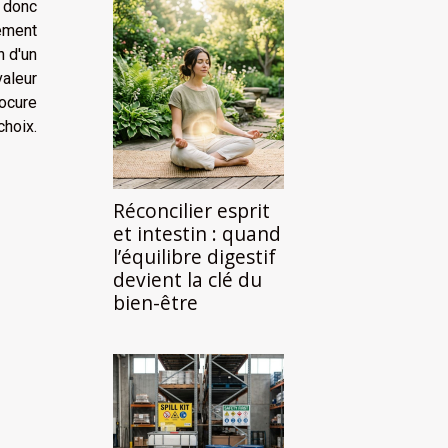
 donc
sement
n d'un
valeur
ocure
choix.
Réconcilier esprit
et intestin : quand
l’équilibre digestif
devient la clé du
bien-être