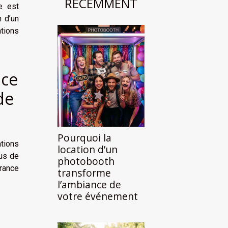
RÉCEMMENT
ce est
n d’un
ations
nce
de
Pourquoi la
ations
location d’un
lus de
photobooth
rance
transforme
l’ambiance de
votre événement