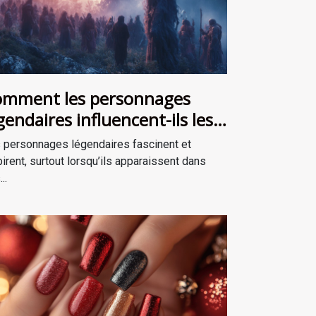
mment les personnages
gendaires influencent-ils les
cits de survie ?
 personnages légendaires fascinent et
pirent, surtout lorsqu’ils apparaissent dans
..