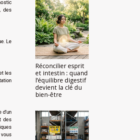
nostic
, des
ue. Le
Réconcilier esprit
et intestin : quand
et les
l’équilibre digestif
tation
devient la clé du
bien-être
e d’un
t des
niques
e vous