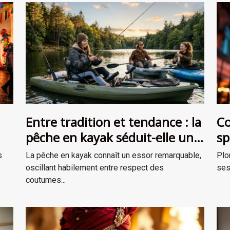
Entre tradition et tendance : la
Co
pêche en kayak séduit-elle une
sp
ent
nouvelle génération ?
th
s
La pêche en kayak connaît un essor remarquable,
Plo
oscillant habilement entre respect des
ses
coutumes...