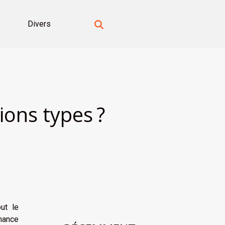
Divers
ions types ?
ut le
nance