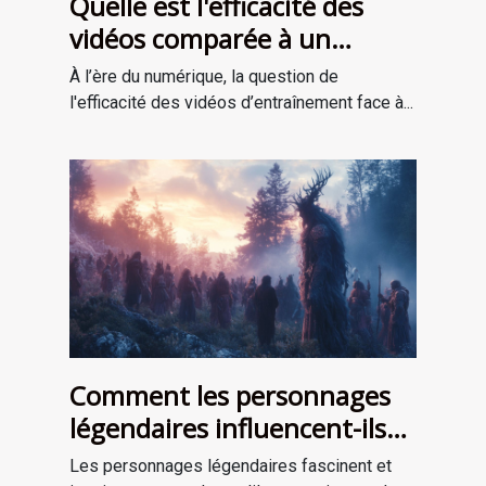
Quelle est l'efficacité des
vidéos comparée à un
entraînement en personne ?
À l’ère du numérique, la question de
l'efficacité des vidéos d’entraînement face à...
Comment les personnages
légendaires influencent-ils
les récits de survie ?
Les personnages légendaires fascinent et