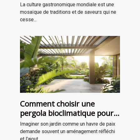
dans la gastronomie
La culture gastronomique mondiale est une
moderne
mosaïque de traditions et de saveurs qui ne
cesse...
Comment choisir une
pergola bioclimatique pour
améliorer votre jardin
Imaginer son jardin comme un havre de paix
demande souvent un aménagement réfléchi
et l'ajout...