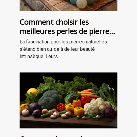
Comment choisir les
meilleures perles de pierre
naturelle pour vos projets de
La fascination pour les pierres naturelles
bijouterie et de lithothérapie
s'étend bien au-delà de leur beauté
intrinsèque. Leurs...