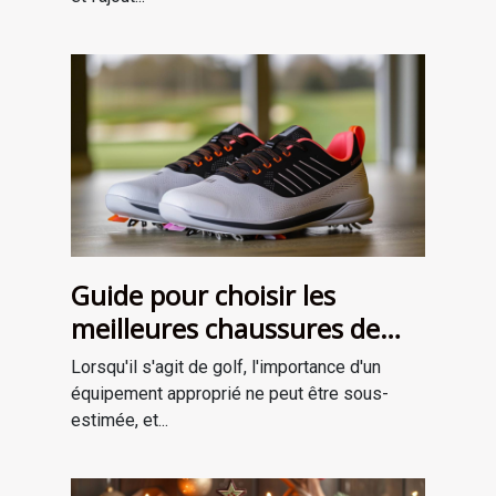
Guide pour choisir les
meilleures chaussures de
golf adaptées à votre style
Lorsqu'il s'agit de golf, l'importance d'un
de jeu
équipement approprié ne peut être sous-
estimée, et...