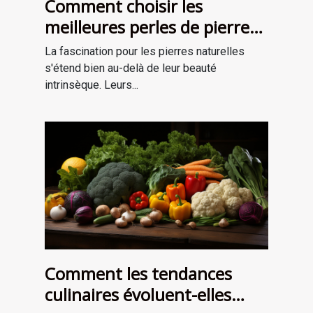
Comment choisir les
meilleures perles de pierre
naturelle pour vos projets de
La fascination pour les pierres naturelles
bijouterie et de lithothérapie
s'étend bien au-delà de leur beauté
intrinsèque. Leurs...
Comment les tendances
culinaires évoluent-elles