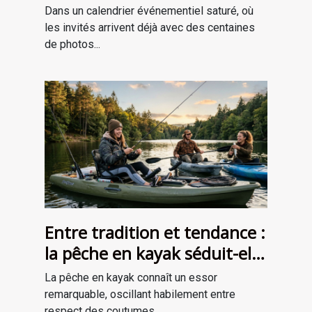
l’ambiance de votre
Dans un calendrier événementiel saturé, où
événement
les invités arrivent déjà avec des centaines
de photos...
Entre tradition et tendance :
la pêche en kayak séduit-elle
une nouvelle génération ?
La pêche en kayak connaît un essor
remarquable, oscillant habilement entre
respect des coutumes...