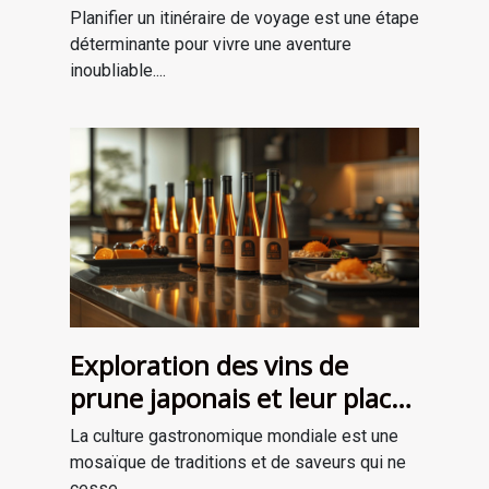
une aventure mémorable
Planifier un itinéraire de voyage est une étape
déterminante pour vivre une aventure
inoubliable....
Exploration des vins de
prune japonais et leur place
dans la gastronomie
La culture gastronomique mondiale est une
moderne
mosaïque de traditions et de saveurs qui ne
cesse...