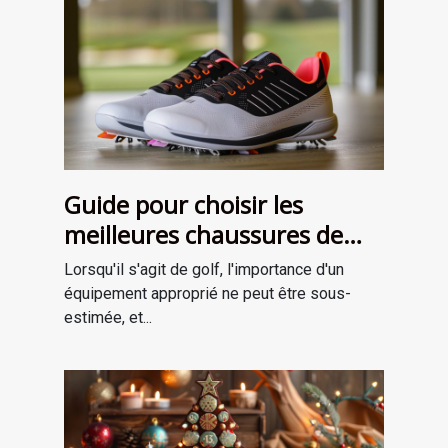
Guide pour choisir les
meilleures chaussures de
golf adaptées à votre style
Lorsqu'il s'agit de golf, l'importance d'un
de jeu
équipement approprié ne peut être sous-
estimée, et...