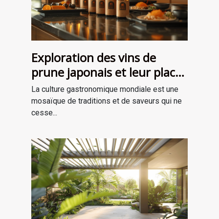
Exploration des vins de
prune japonais et leur place
dans la gastronomie
La culture gastronomique mondiale est une
moderne
mosaïque de traditions et de saveurs qui ne
cesse...