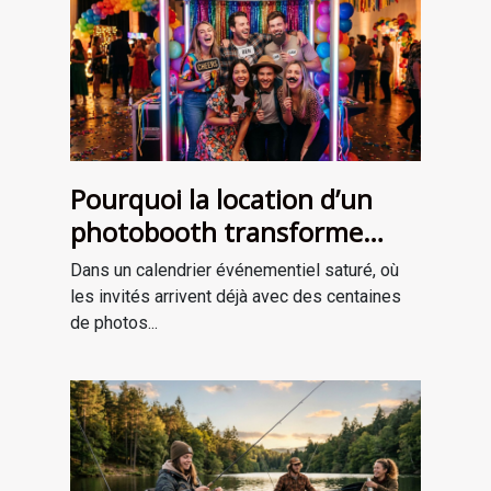
Pourquoi la location d’un
photobooth transforme
l’ambiance de votre
Dans un calendrier événementiel saturé, où
événement
les invités arrivent déjà avec des centaines
de photos...