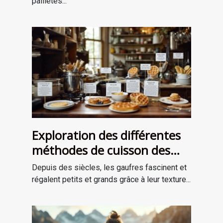
pailletés...
Exploration des différentes
méthodes de cuisson des
gaufres à travers les âges
Depuis des siècles, les gaufres fascinent et
régalent petits et grands grâce à leur texture...