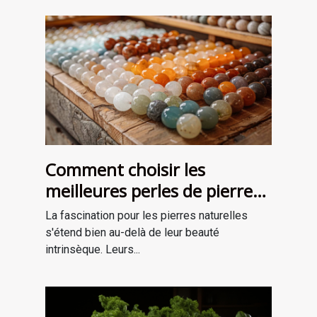
Comment choisir les
meilleures perles de pierre
naturelle pour vos projets de
La fascination pour les pierres naturelles
bijouterie et de lithothérapie
s'étend bien au-delà de leur beauté
intrinsèque. Leurs...