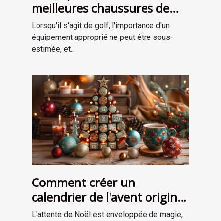
meilleures chaussures de
golf adaptées à votre style
Lorsqu'il s'agit de golf, l'importance d'un
de jeu
équipement approprié ne peut être sous-
estimée, et...
Comment créer un
calendrier de l'avent original
pour attendre Noël
L'attente de Noël est enveloppée de magie,