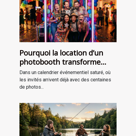
Pourquoi la location d’un
photobooth transforme
l’ambiance de votre
Dans un calendrier événementiel saturé, où
événement
les invités arrivent déjà avec des centaines
de photos...