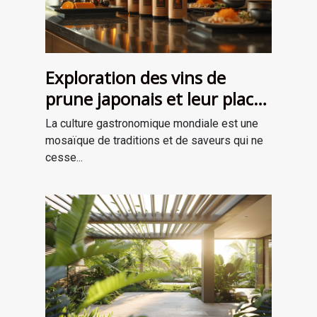
Exploration des vins de
prune japonais et leur place
dans la gastronomie
La culture gastronomique mondiale est une
moderne
mosaïque de traditions et de saveurs qui ne
cesse...