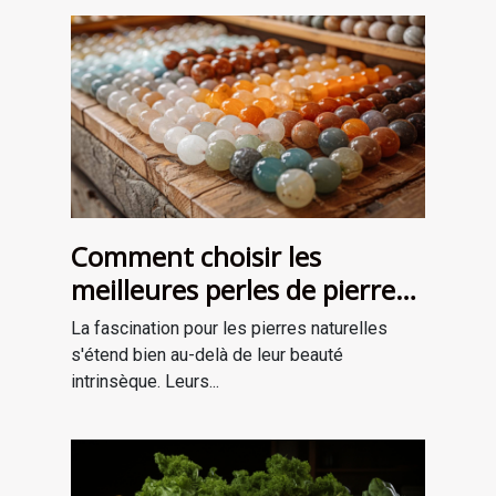
Comment choisir les
meilleures perles de pierre
naturelle pour vos projets de
La fascination pour les pierres naturelles
bijouterie et de lithothérapie
s'étend bien au-delà de leur beauté
intrinsèque. Leurs...