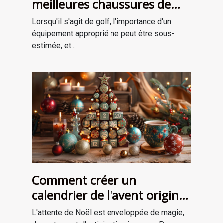
meilleures chaussures de
golf adaptées à votre style
Lorsqu'il s'agit de golf, l'importance d'un
de jeu
équipement approprié ne peut être sous-
estimée, et...
Comment créer un
calendrier de l'avent original
pour attendre Noël
L'attente de Noël est enveloppée de magie,