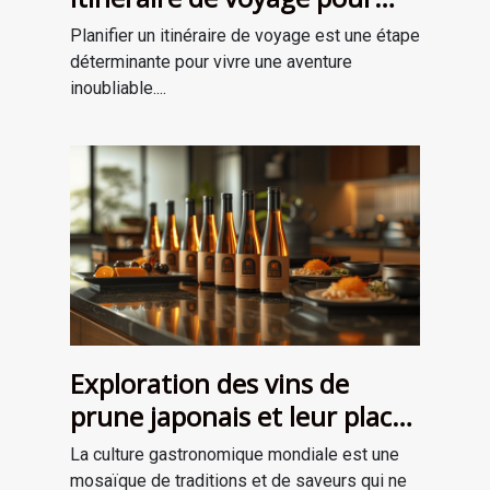
une aventure mémorable
Planifier un itinéraire de voyage est une étape
déterminante pour vivre une aventure
inoubliable....
Exploration des vins de
prune japonais et leur place
dans la gastronomie
La culture gastronomique mondiale est une
moderne
mosaïque de traditions et de saveurs qui ne