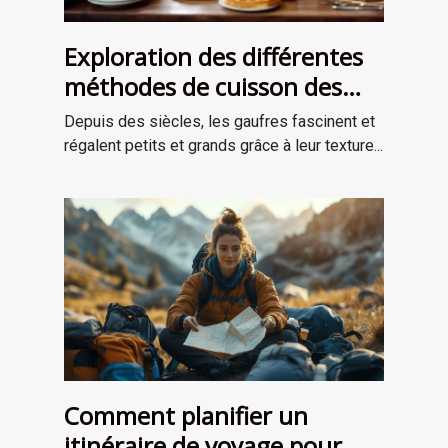
Exploration des différentes
méthodes de cuisson des
gaufres à travers les âges
Depuis des siècles, les gaufres fascinent et
régalent petits et grands grâce à leur texture...
Comment planifier un
itinéraire de voyage pour