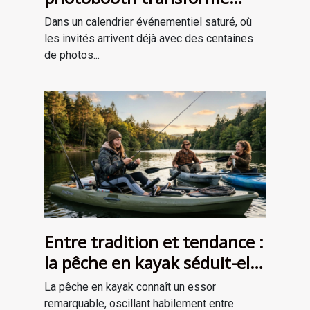
l’ambiance de votre
Dans un calendrier événementiel saturé, où
événement
les invités arrivent déjà avec des centaines
de photos...
Entre tradition et tendance :
la pêche en kayak séduit-elle
une nouvelle génération ?
La pêche en kayak connaît un essor
remarquable, oscillant habilement entre