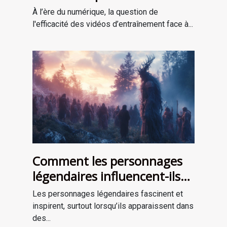
entraînement en personne ?
À l’ère du numérique, la question de
l'efficacité des vidéos d’entraînement face à...
Comment les personnages
légendaires influencent-ils
les récits de survie ?
Les personnages légendaires fascinent et
inspirent, surtout lorsqu’ils apparaissent dans
des...