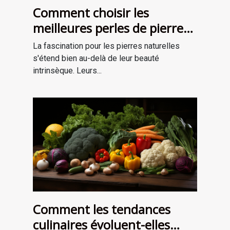
Comment choisir les
meilleures perles de pierre
naturelle pour vos projets de
La fascination pour les pierres naturelles
bijouterie et de lithothérapie
s'étend bien au-delà de leur beauté
intrinsèque. Leurs...
Comment les tendances
culinaires évoluent-elles