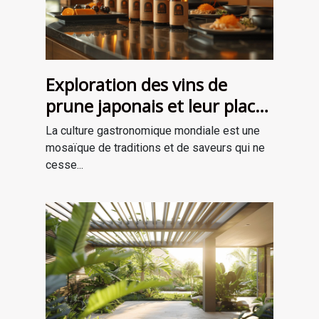
Exploration des vins de
prune japonais et leur place
dans la gastronomie
La culture gastronomique mondiale est une
moderne
mosaïque de traditions et de saveurs qui ne
cesse...