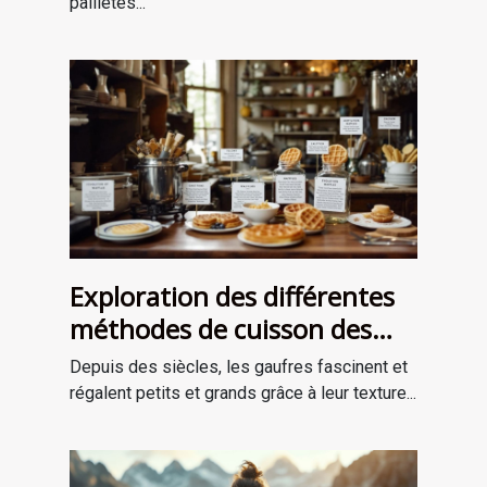
pailletés...
Exploration des différentes
méthodes de cuisson des
gaufres à travers les âges
Depuis des siècles, les gaufres fascinent et
régalent petits et grands grâce à leur texture...