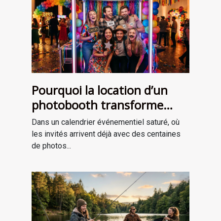
Pourquoi la location d’un
photobooth transforme
l’ambiance de votre
Dans un calendrier événementiel saturé, où
événement
les invités arrivent déjà avec des centaines
de photos...