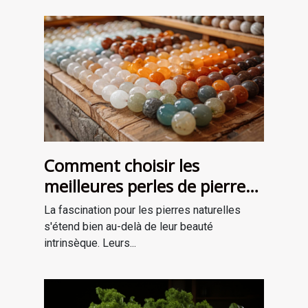
Comment choisir les
meilleures perles de pierre
naturelle pour vos projets de
La fascination pour les pierres naturelles
bijouterie et de lithothérapie
s'étend bien au-delà de leur beauté
intrinsèque. Leurs...