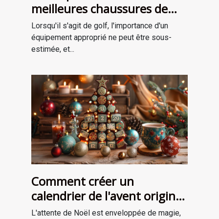
meilleures chaussures de
golf adaptées à votre style
Lorsqu'il s'agit de golf, l'importance d'un
de jeu
équipement approprié ne peut être sous-
estimée, et...
Comment créer un
calendrier de l'avent original
pour attendre Noël
L'attente de Noël est enveloppée de magie,