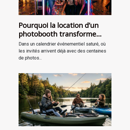
Pourquoi la location d’un
photobooth transforme
l’ambiance de votre
Dans un calendrier événementiel saturé, où
événement
les invités arrivent déjà avec des centaines
de photos...