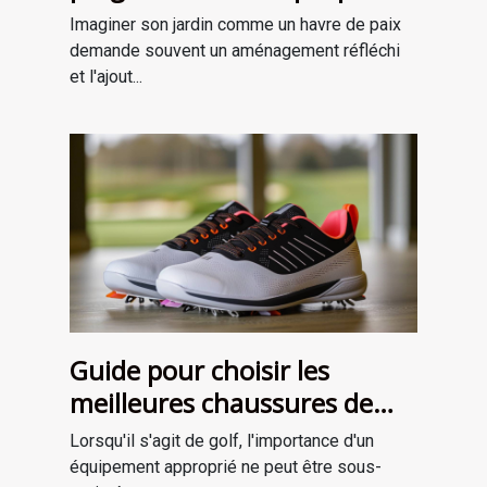
améliorer votre jardin
Imaginer son jardin comme un havre de paix
demande souvent un aménagement réfléchi
et l'ajout...
Guide pour choisir les
meilleures chaussures de
golf adaptées à votre style
Lorsqu'il s'agit de golf, l'importance d'un
de jeu
équipement approprié ne peut être sous-