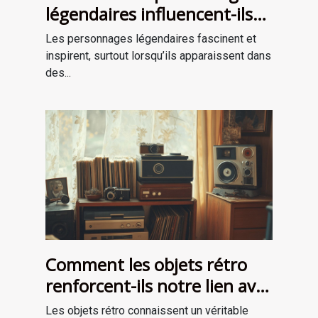
légendaires influencent-ils
les récits de survie ?
Les personnages légendaires fascinent et
inspirent, surtout lorsqu’ils apparaissent dans
des...
Comment les objets rétro
renforcent-ils notre lien avec
le passé?
Les objets rétro connaissent un véritable