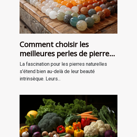
Comment choisir les
meilleures perles de pierre
naturelle pour vos projets de
La fascination pour les pierres naturelles
bijouterie et de lithothérapie
s'étend bien au-delà de leur beauté
intrinsèque. Leurs...