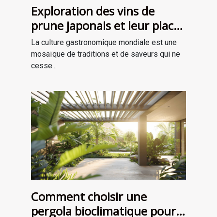
Exploration des vins de
prune japonais et leur place
dans la gastronomie
La culture gastronomique mondiale est une
moderne
mosaïque de traditions et de saveurs qui ne
cesse...
Comment choisir une
pergola bioclimatique pour