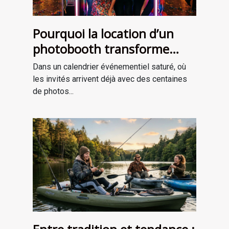
Pourquoi la location d’un
photobooth transforme
l’ambiance de votre
Dans un calendrier événementiel saturé, où
événement
les invités arrivent déjà avec des centaines
de photos...