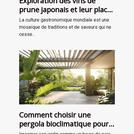
Exploration des vins de
prune japonais et leur place
dans la gastronomie
La culture gastronomique mondiale est une
moderne
mosaïque de traditions et de saveurs qui ne
cesse...
Comment choisir une
pergola bioclimatique pour
améliorer votre jardin