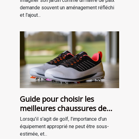
Imaginer son jardin comme un havre de paix
demande souvent un aménagement réfléchi
et l'ajout...
Guide pour choisir les
meilleures chaussures de
golf adaptées à votre style
Lorsqu'il s'agit de golf, l'importance d'un
de jeu
équipement approprié ne peut être sous-
estimée, et...