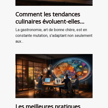
Comment les tendances
culinaires évoluent-elles
avec les saisons ?
La gastronomie, art de bonne chère, est en
constante mutation, s'adaptant non seulement
aux...
Les meilleures pratiques