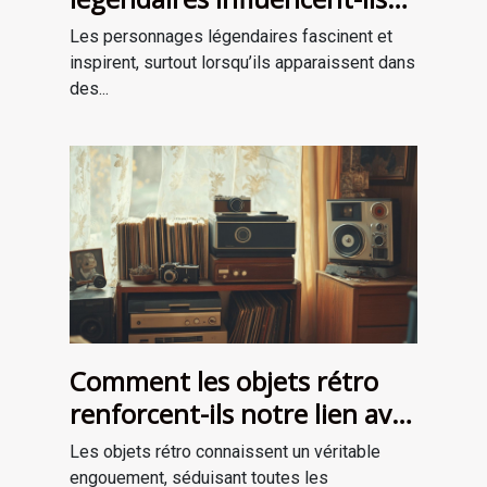
les récits de survie ?
Les personnages légendaires fascinent et
inspirent, surtout lorsqu’ils apparaissent dans
des...
Comment les objets rétro
renforcent-ils notre lien avec
le passé?
Les objets rétro connaissent un véritable
engouement, séduisant toutes les