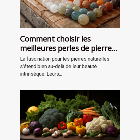
Comment choisir les
meilleures perles de pierre
naturelle pour vos projets de
La fascination pour les pierres naturelles
bijouterie et de lithothérapie
s'étend bien au-delà de leur beauté
intrinsèque. Leurs...