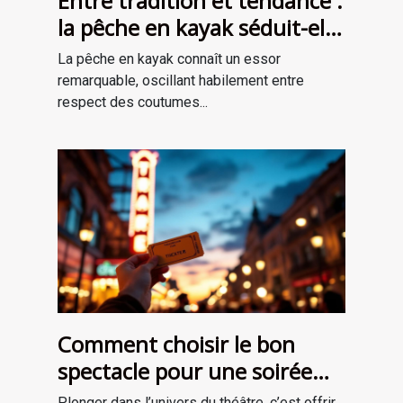
Entre tradition et tendance :
la pêche en kayak séduit-elle
une nouvelle génération ?
La pêche en kayak connaît un essor
remarquable, oscillant habilement entre
respect des coutumes...
Comment choisir le bon
spectacle pour une soirée
théâtrale inoubliable ?
Plonger dans l’univers du théâtre, c’est offrir