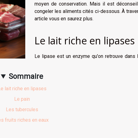
moyen de conservation. Mais il est déconseil
congeler les aliments cités ci-dessous. À trave
article vous en saurez plus.
Le lait riche en lipases
Le lipase est un enzyme qu'on retrouve dans l
Sommaire
e lait riche en lipases
Le pain
Les tubercules
s fruits riches en eaux