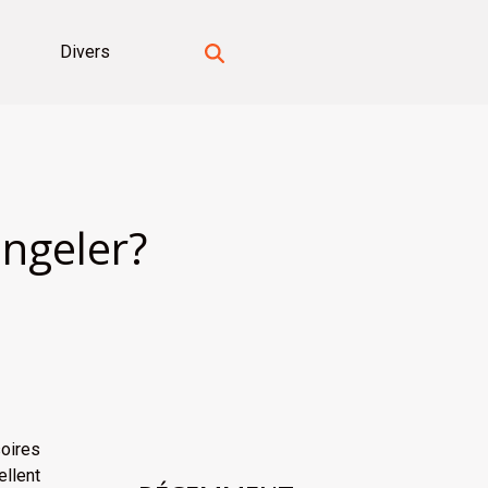
Divers
ongeler?
soires
ellent