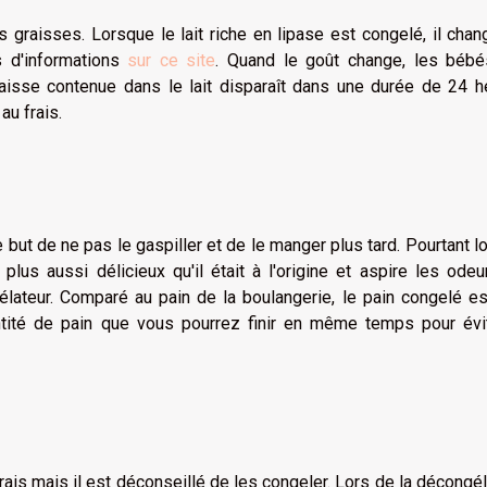
 graisses. Lorsque le lait riche en lipase est congelé, il cha
s d'informations
sur ce site
. Quand le goût change, les bébé
raisse contenue dans le lait disparaît dans une durée de 24 h
au frais.
but de ne pas le gaspiller et de le manger plus tard. Pourtant l
t plus aussi délicieux qu'il était à l'origine et aspire les ode
lateur. Comparé au pain de la boulangerie, le pain congelé es
uantité de pain que vous pourrez finir en même temps pour évi
rais mais il est déconseillé de les congeler. Lors de la décongél