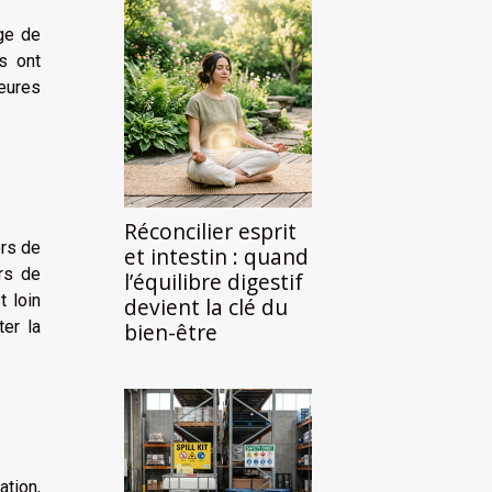
nge de
s ont
eures
Réconcilier esprit
ors de
et intestin : quand
urs de
l’équilibre digestif
t loin
devient la clé du
ter la
bien-être
ation,