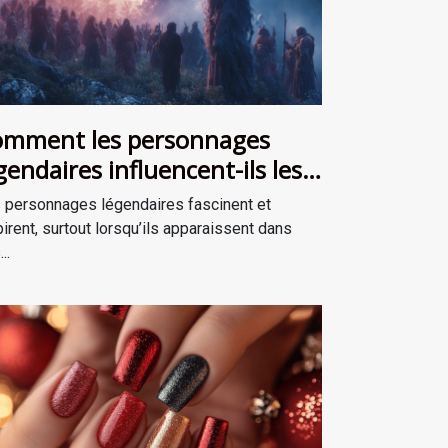
mment les personnages
gendaires influencent-ils les
cits de survie ?
 personnages légendaires fascinent et
pirent, surtout lorsqu’ils apparaissent dans
..