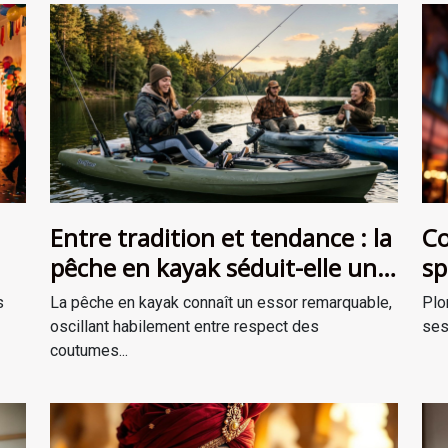
Entre tradition et tendance : la
Co
pêche en kayak séduit-elle une
sp
ent
nouvelle génération ?
th
s
La pêche en kayak connaît un essor remarquable,
Plo
oscillant habilement entre respect des
ses
coutumes...