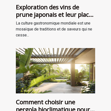
Exploration des vins de
prune japonais et leur place
dans la gastronomie
La culture gastronomique mondiale est une
moderne
mosaïque de traditions et de saveurs qui ne
cesse...
Comment choisir une
pergola bioclimatique pour