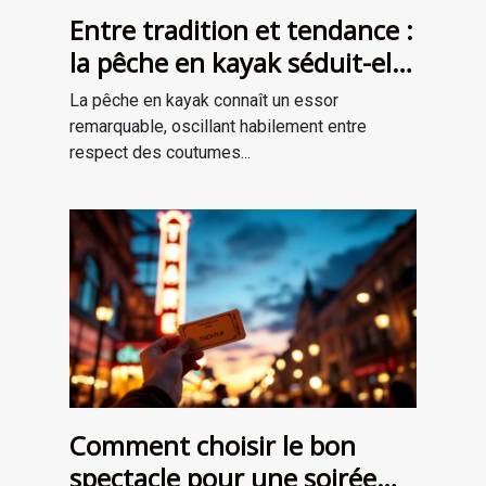
Entre tradition et tendance :
la pêche en kayak séduit-elle
une nouvelle génération ?
La pêche en kayak connaît un essor
remarquable, oscillant habilement entre
respect des coutumes...
Comment choisir le bon
spectacle pour une soirée