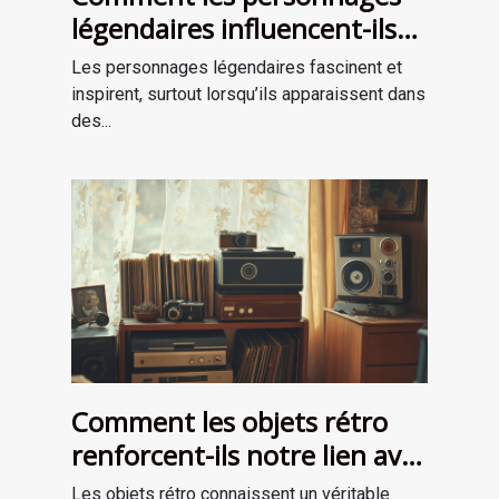
légendaires influencent-ils
les récits de survie ?
Les personnages légendaires fascinent et
inspirent, surtout lorsqu’ils apparaissent dans
des...
Comment les objets rétro
renforcent-ils notre lien avec
le passé?
Les objets rétro connaissent un véritable