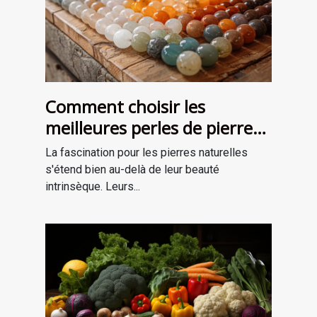
Comment choisir les
meilleures perles de pierre
naturelle pour vos projets de
La fascination pour les pierres naturelles
bijouterie et de lithothérapie
s'étend bien au-delà de leur beauté
intrinsèque. Leurs...