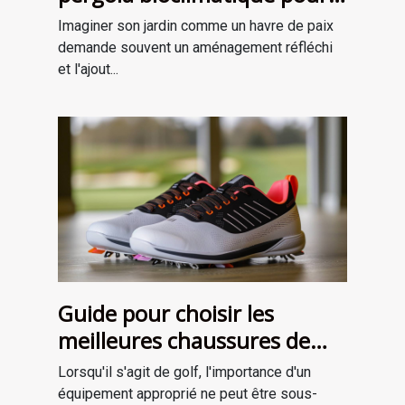
améliorer votre jardin
Imaginer son jardin comme un havre de paix
demande souvent un aménagement réfléchi
et l'ajout...
Guide pour choisir les
meilleures chaussures de
golf adaptées à votre style
Lorsqu'il s'agit de golf, l'importance d'un
de jeu
équipement approprié ne peut être sous-