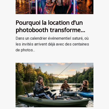
Pourquoi la location d’un
photobooth transforme
l’ambiance de votre
Dans un calendrier événementiel saturé, où
événement
les invités arrivent déjà avec des centaines
de photos...