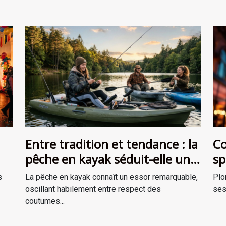
Entre tradition et tendance : la
Co
pêche en kayak séduit-elle une
sp
ent
nouvelle génération ?
th
s
La pêche en kayak connaît un essor remarquable,
Plo
oscillant habilement entre respect des
ses
coutumes...