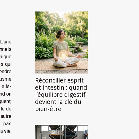
 L’une
onnels
hnique
es qui
rendre
atisme
Réconcilier esprit
et intestin : quand
 elle-
l’équilibre digestif
and on
devient la clé du
quent,
bien-être
ble de
 autre
, pas
a vie,