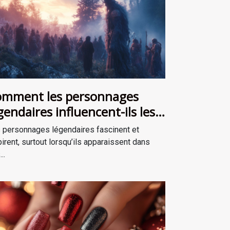
mment les personnages
gendaires influencent-ils les
cits de survie ?
 personnages légendaires fascinent et
pirent, surtout lorsqu’ils apparaissent dans
..