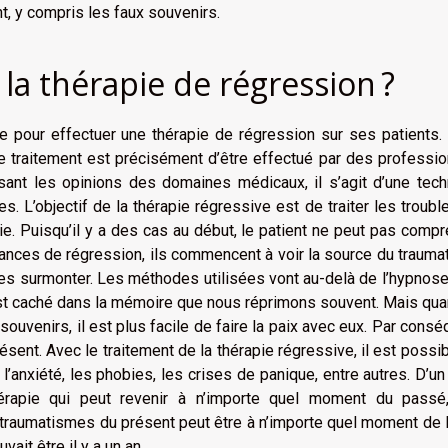
nt, y compris les faux souvenirs.
a thérapie de régression ?
ée pour effectuer une thérapie de régression sur ses patients.
e traitement est précisément d’être effectué par des professi
isant les opinions des domaines médicaux, il s’agit d’une tec
s. L’objectif de la thérapie régressive est de traiter les troubl
vie. Puisqu’il y a des cas au début, le patient ne peut pas comp
ances de régression, ils commencent à voir la source du traum
 les surmonter. Les méthodes utilisées vont au-delà de l’hypnose
est caché dans la mémoire que nous réprimons souvent. Mais qu
uvenirs, il est plus facile de faire la paix avec eux. Par consé
sent. Avec le traitement de la thérapie régressive, il est possi
l’anxiété, les phobies, les crises de panique, entre autres. D’un
 thérapie qui peut revenir à n’importe quel moment du passé
 traumatismes du présent peut être à n’importe quel moment de l
ait être il y a un an.