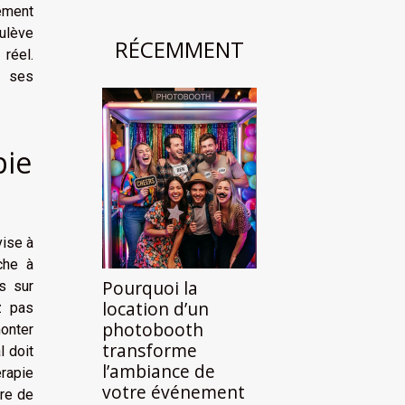
gement
ulève
RÉCEMMENT
réel.
t ses
pie
vise à
che à
Pourquoi la
ns sur
location d’un
z pas
photobooth
monter
transforme
 doit
l’ambiance de
érapie
votre événement
ire de