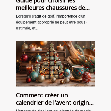
Guide pour choisir les
meilleures chaussures de
golf adaptées à votre style
Lorsqu'il s'agit de golf, l'importance d'un
de jeu
équipement approprié ne peut être sous-
estimée, et...
Comment créer un
calendrier de l'avent original
pour attendre Noël