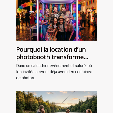
Pourquoi la location d’un
photobooth transforme
l’ambiance de votre
Dans un calendrier événementiel saturé, où
événement
les invités arrivent déjà avec des centaines
de photos...