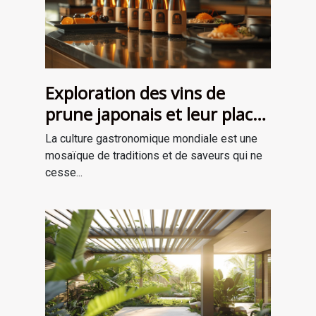
Exploration des vins de
prune japonais et leur place
dans la gastronomie
La culture gastronomique mondiale est une
moderne
mosaïque de traditions et de saveurs qui ne
cesse...