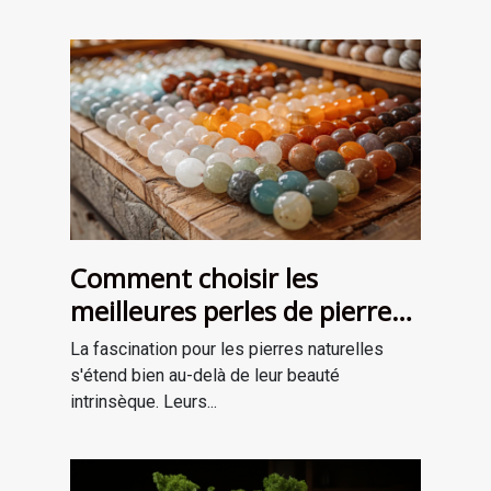
Comment choisir les
meilleures perles de pierre
naturelle pour vos projets de
La fascination pour les pierres naturelles
bijouterie et de lithothérapie
s'étend bien au-delà de leur beauté
intrinsèque. Leurs...