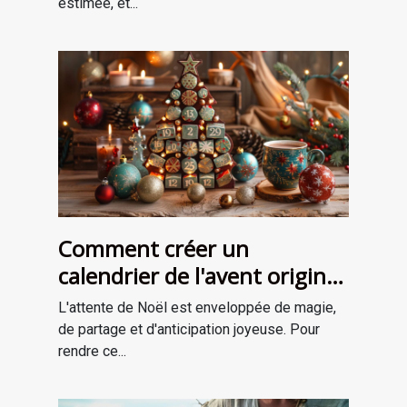
estimée, et...
Comment créer un
calendrier de l'avent original
pour attendre Noël
L'attente de Noël est enveloppée de magie,
de partage et d'anticipation joyeuse. Pour
rendre ce...