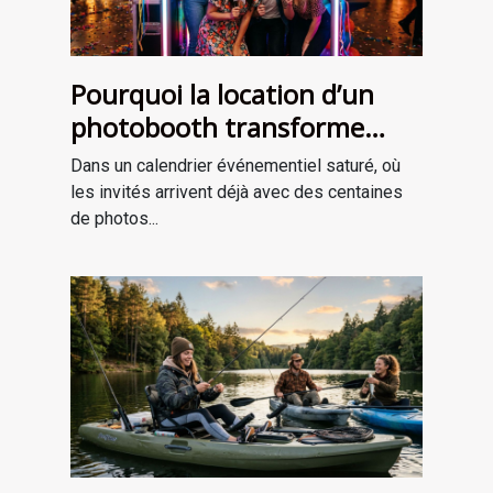
Pourquoi la location d’un
photobooth transforme
l’ambiance de votre
Dans un calendrier événementiel saturé, où
événement
les invités arrivent déjà avec des centaines
de photos...