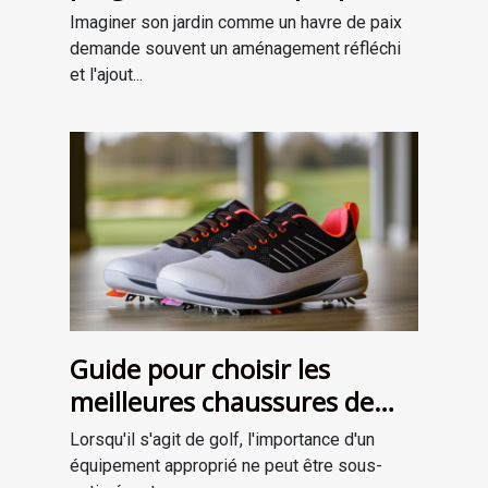
améliorer votre jardin
Imaginer son jardin comme un havre de paix
demande souvent un aménagement réfléchi
et l'ajout...
Guide pour choisir les
meilleures chaussures de
golf adaptées à votre style
Lorsqu'il s'agit de golf, l'importance d'un
de jeu
équipement approprié ne peut être sous-