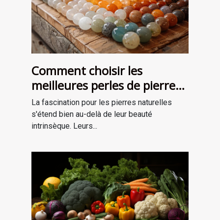
Comment choisir les
meilleures perles de pierre
naturelle pour vos projets de
La fascination pour les pierres naturelles
bijouterie et de lithothérapie
s'étend bien au-delà de leur beauté
intrinsèque. Leurs...