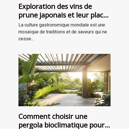
Exploration des vins de
prune japonais et leur place
dans la gastronomie
La culture gastronomique mondiale est une
moderne
mosaïque de traditions et de saveurs qui ne
cesse...
Comment choisir une
pergola bioclimatique pour