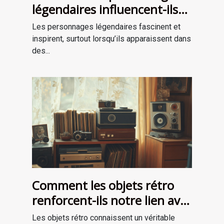
légendaires influencent-ils
les récits de survie ?
Les personnages légendaires fascinent et
inspirent, surtout lorsqu’ils apparaissent dans
des...
Comment les objets rétro
renforcent-ils notre lien avec
le passé?
Les objets rétro connaissent un véritable