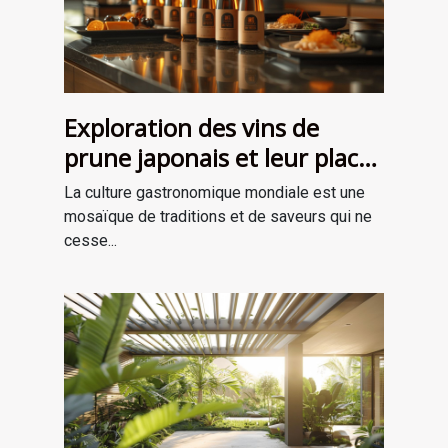
Exploration des vins de
prune japonais et leur place
dans la gastronomie
La culture gastronomique mondiale est une
moderne
mosaïque de traditions et de saveurs qui ne
cesse...