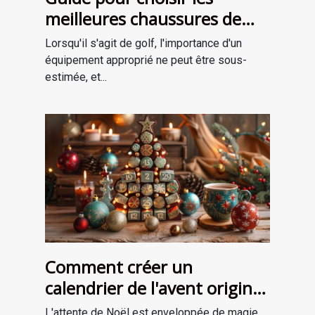
meilleures chaussures de
golf adaptées à votre style
Lorsqu'il s'agit de golf, l'importance d'un
de jeu
équipement approprié ne peut être sous-
estimée, et...
Comment créer un
calendrier de l'avent original
pour attendre Noël
L'attente de Noël est enveloppée de magie,