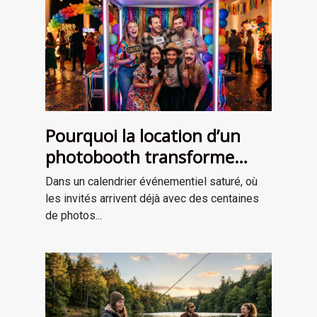
Pourquoi la location d’un
photobooth transforme
l’ambiance de votre
Dans un calendrier événementiel saturé, où
événement
les invités arrivent déjà avec des centaines
de photos...