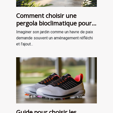
Comment choisir une
pergola bioclimatique pour
améliorer votre jardin
Imaginer son jardin comme un havre de paix
demande souvent un aménagement réfléchi
et l'ajout...
Guide pour choisir les