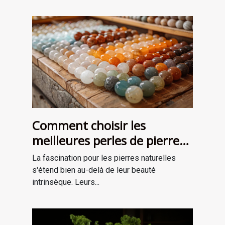
Comment choisir les
meilleures perles de pierre
naturelle pour vos projets de
La fascination pour les pierres naturelles
bijouterie et de lithothérapie
s'étend bien au-delà de leur beauté
intrinsèque. Leurs...