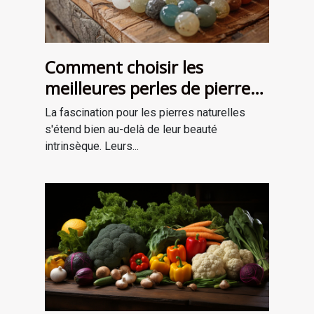
Comment choisir les
meilleures perles de pierre
naturelle pour vos projets de
La fascination pour les pierres naturelles
bijouterie et de lithothérapie
s'étend bien au-delà de leur beauté
intrinsèque. Leurs...