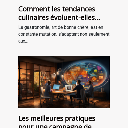
Comment les tendances
culinaires évoluent-elles
avec les saisons ?
La gastronomie, art de bonne chère, est en
constante mutation, s'adaptant non seulement
aux...
Les meilleures pratiques
pour une campagne de