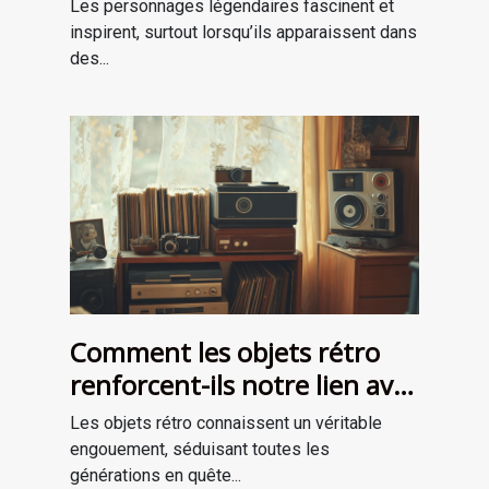
les récits de survie ?
Les personnages légendaires fascinent et
inspirent, surtout lorsqu’ils apparaissent dans
des...
Comment les objets rétro
renforcent-ils notre lien avec
le passé?
Les objets rétro connaissent un véritable
engouement, séduisant toutes les
générations en quête...