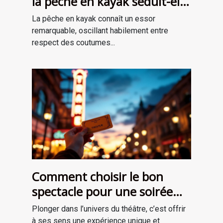
la pêche en kayak séduit-elle
une nouvelle génération ?
La pêche en kayak connaît un essor
remarquable, oscillant habilement entre
respect des coutumes...
Comment choisir le bon
spectacle pour une soirée
théâtrale inoubliable ?
Plonger dans l’univers du théâtre, c’est offrir
à ses sens une expérience unique et