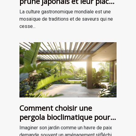
prune japonais et leur place
dans la gastronomie
La culture gastronomique mondiale est une
moderne
mosaïque de traditions et de saveurs qui ne
cesse...
Comment choisir une
pergola bioclimatique pour
améliorer votre jardin
Imaginer son jardin comme un havre de paix
demande souvent un aménagement réfléchi