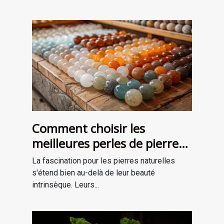
Comment choisir les
meilleures perles de pierre
naturelle pour vos projets de
La fascination pour les pierres naturelles
bijouterie et de lithothérapie
s'étend bien au-delà de leur beauté
intrinsèque. Leurs...