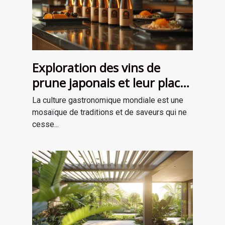
Exploration des vins de
prune japonais et leur place
dans la gastronomie
La culture gastronomique mondiale est une
moderne
mosaïque de traditions et de saveurs qui ne
cesse...