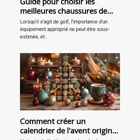
Guide pour choisir les
meilleures chaussures de
golf adaptées à votre style
Lorsqu'il s'agit de golf, l'importance d'un
de jeu
équipement approprié ne peut être sous-
estimée, et...
Comment créer un
calendrier de l'avent original
pour attendre Noël