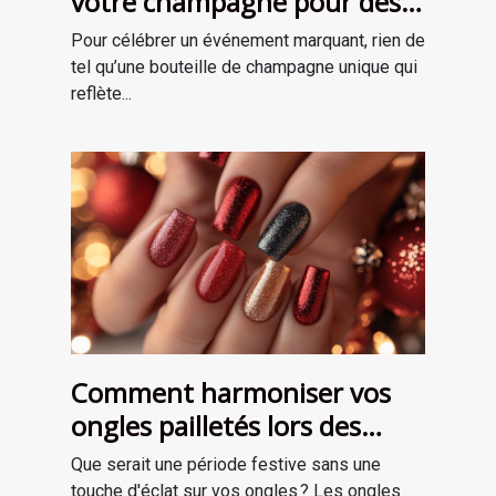
votre champagne pour des
occasions spéciales ?
Pour célébrer un événement marquant, rien de
tel qu’une bouteille de champagne unique qui
reflète...
Comment harmoniser vos
ongles pailletés lors des
fêtes ?
Que serait une période festive sans une
touche d'éclat sur vos ongles ? Les ongles