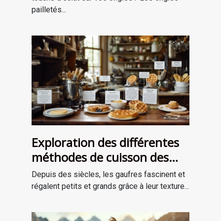
pailletés...
Exploration des différentes
méthodes de cuisson des
gaufres à travers les âges
Depuis des siècles, les gaufres fascinent et
régalent petits et grands grâce à leur texture...