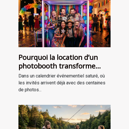
Pourquoi la location d’un
photobooth transforme
l’ambiance de votre
Dans un calendrier événementiel saturé, où
événement
les invités arrivent déjà avec des centaines
de photos...