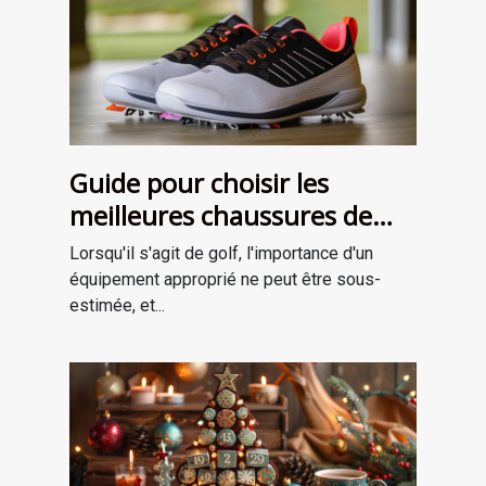
Guide pour choisir les
meilleures chaussures de
golf adaptées à votre style
Lorsqu'il s'agit de golf, l'importance d'un
de jeu
équipement approprié ne peut être sous-
estimée, et...