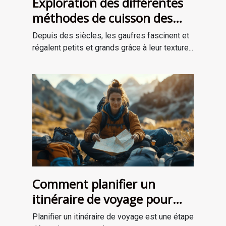
Exploration des différentes
méthodes de cuisson des
gaufres à travers les âges
Depuis des siècles, les gaufres fascinent et
régalent petits et grands grâce à leur texture...
Comment planifier un
itinéraire de voyage pour
une aventure mémorable
Planifier un itinéraire de voyage est une étape