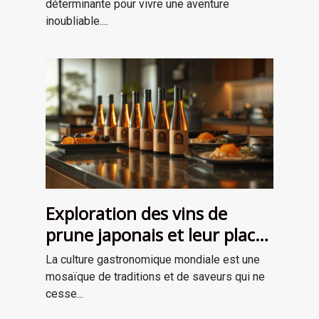
déterminante pour vivre une aventure
inoubliable....
Exploration des vins de
prune japonais et leur place
dans la gastronomie
La culture gastronomique mondiale est une
moderne
mosaïque de traditions et de saveurs qui ne
cesse...