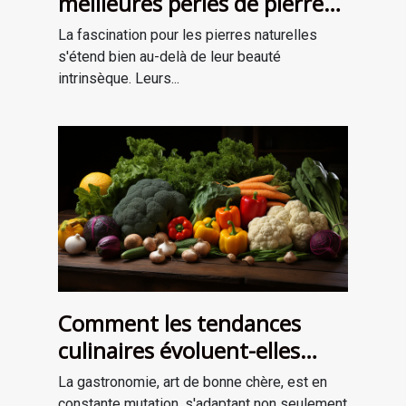
meilleures perles de pierre
naturelle pour vos projets de
La fascination pour les pierres naturelles
bijouterie et de lithothérapie
s'étend bien au-delà de leur beauté
intrinsèque. Leurs...
Comment les tendances
culinaires évoluent-elles
avec les saisons ?
La gastronomie, art de bonne chère, est en
constante mutation, s'adaptant non seulement