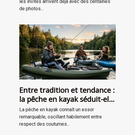
événement
les invités arrivent déjà avec des centaines
de photos...
Entre tradition et tendance :
la pêche en kayak séduit-elle
une nouvelle génération ?
La pêche en kayak connaît un essor
remarquable, oscillant habilement entre
respect des coutumes...