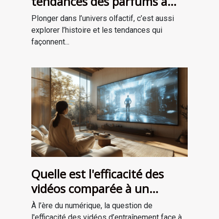
tendances des parfums à
travers les époques ?
Plonger dans l’univers olfactif, c’est aussi
explorer l’histoire et les tendances qui
façonnent...
Quelle est l'efficacité des
vidéos comparée à un
entraînement en personne ?
À l’ère du numérique, la question de
l'efficacité des vidéos d’entraînement face à...